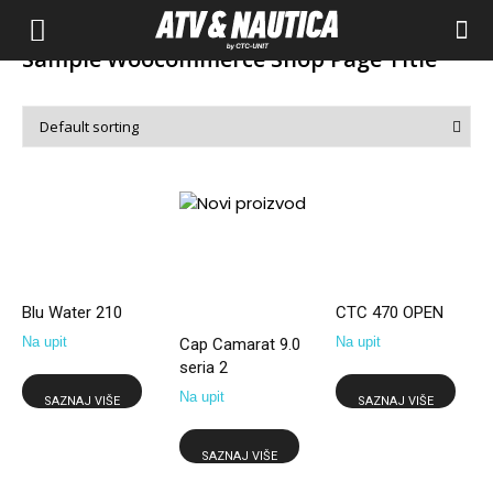
Sample Woocommerce Shop Page Title
Blu Water 210
CTC 470 OPEN
Na upit
Na upit
Cap Camarat 9.0
seria 2
Na upit
SAZNAJ VIŠE
SAZNAJ VIŠE
SAZNAJ VIŠE