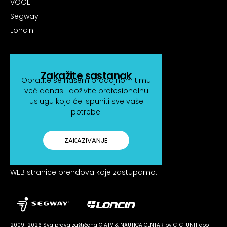
VOGE
Segway
Loncin
Zakažite sastanak
Obratite se našem prodajnom timu
već danas i doživite profesionalnu
uslugu koja će ispuniti sve vaše
potrebe.
ZAKAZIVANJE
WEB stranice brendova koje zastupamo:
2009-2026 Sva prava zaštićena © ATV & NAUTICA CENTAR by CTC-UNIT doo