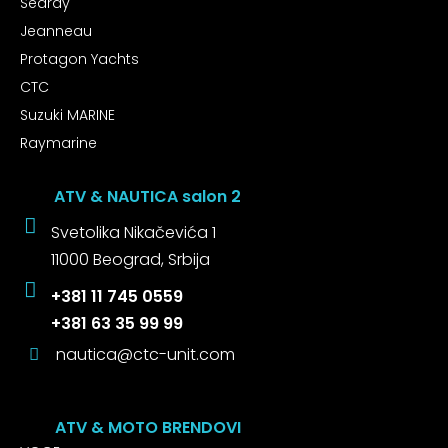
Searay
Jeanneau
Protagon Yachts
CTC
Suzuki MARINE
Raymarine
ATV & NAUTICA salon 2
Svetolika Nikačevića 1
11000 Beograd, Srbija
+381 11 745 0559
+381 63 35 99 99
nautica@ctc-unit.com
ATV & MOTO BRENDOVI