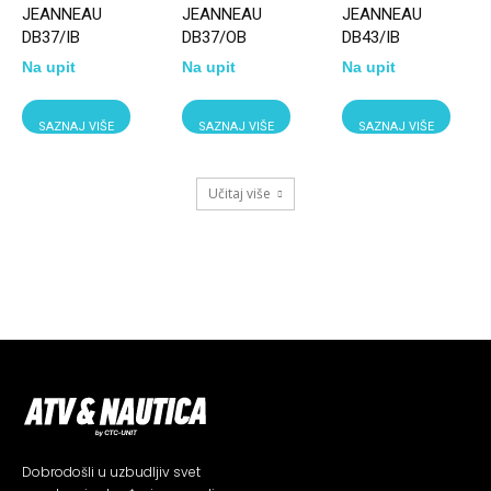
JEANNEAU
JEANNEAU
JEANNEAU
DB37/IB
DB37/OB
DB43/IB
Na upit
Na upit
Na upit
SAZNAJ VIŠE
SAZNAJ VIŠE
SAZNAJ VIŠE
Učitaj više
Dobrodošli u uzbudljiv svet