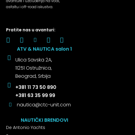
avanture i uzbuđenja na vodi,
asfaltu i off-road iskustva.
Pratite nas u avanturi:
ATV & NAUTICA salon 1
Ulica Savska 2A,
11251 Ostružnica,
Beograd, Srbija
+381 11 73 50 890
+381 63 35 99 99
nautica@ctc-unit.com
NAUTIČKI BRENDOVI
De Antonio Yachts