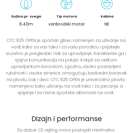
Dužina pr. svega
Tip motora
Kabina
6.40m
vanbrodski motor
NE
CTC 625 OPEN je sportski gliser, namenjen za uživanje na 
vodi, kako za vas tako i za vašu porodicu i prijatejle. 
Izuzetno je pregledan i lak za upravljanje. Karakteriše ga i 
sjajna komunikacija na palubi. Kokpit sa velikom 
upravljačkom konzolom, zgodno, visoko postavljeni 
rukohvati i visoke stranice omogućuju bezbedni boravak 
na plovilu čak i deci. CTC 625 OPEN je univerzalno plovilo 
namenjeno kako uživanju na vodi tako i za pecanje, a 
sjajanje i za razne sportske aktivnosti na vodi. 
Dizajn i performanse
Za dobar CE rejting mora postojati minimalno 