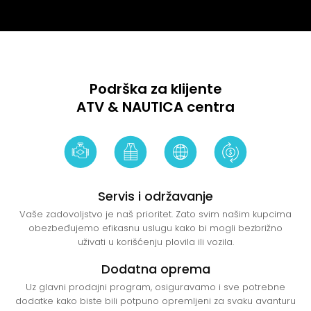
Podrška za klijente
ATV & NAUTICA centra
Servis i održavanje
Vaše zadovoljstvo je naš prioritet. Zato svim našim kupcima
obezbeđujemo efikasnu uslugu kako bi mogli bezbrižno
uživati u korišćenju plovila ili vozila.
Dodatna oprema
Uz glavni prodajni program, osiguravamo i sve potrebne
dodatke kako biste bili potpuno opremljeni za svaku avanturu