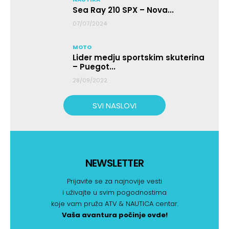
Sea Ray 210 SPX – Nova...
07/07/2024
MOTO
Lider medju sportskim skuterina
– Puegot...
28/09/2022
SVI NASLOVI
NEWSLETTER
Prijavite se za najnovije vesti
i uživajte u svim pogodnostima
koje vam pruža ATV & NAUTICA centar.
Vaša avantura počinje ovde!