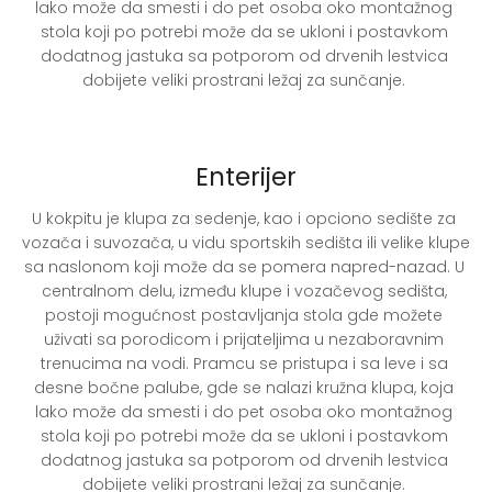
lako može da smesti i do pet osoba oko montažnog 
stola koji po potrebi može da se ukloni i postavkom 
dodatnog jastuka sa potporom od drvenih lestvica 
dobijete veliki prostrani ležaj za sunčanje. 
Enterijer
U kokpitu je klupa za sedenje, kao i opciono sedište za 
vozača i suvozača, u vidu sportskih sedišta ili velike klupe 
sa naslonom koji može da se pomera napred-nazad. U 
centralnom delu, između klupe i vozačevog sedišta, 
postoji mogućnost postavljanja stola gde možete 
uživati sa porodicom i prijateljima u nezaboravnim 
trenucima na vodi. Pramcu se pristupa i sa leve i sa 
desne bočne palube, gde se nalazi kružna klupa, koja 
lako može da smesti i do pet osoba oko montažnog 
stola koji po potrebi može da se ukloni i postavkom 
dodatnog jastuka sa potporom od drvenih lestvica 
dobijete veliki prostrani ležaj za sunčanje. 