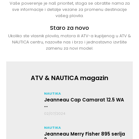
Vaše poverenje je naš prioritet, stoga se obratite nama za
sve informacije i detalje vezane za promenu destinacije
vašeg plovila.
Staro za novo
Ukoliko ste vlasnik plovila, motora ili ATV-a kupljenog u ATV &
NAUTICA centru, nazovite nas i brzo i jednostavno izvršite
zamenu za novi model.
ATV & NAUTICA magazin
NAUTIKA
Jeanneau Cap Camarat 12.5 WA
...
02/07/2024
NAUTIKA
Jeanneau Merry Fisher 895 serija