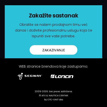
Zakažite sastanak
Obratite se našem prodajnom timu već
danas i doživite profesionalnu uslugu koja će
ispuniti sve vaše potrebe.
ZAKAZIVANJE
WEB stranice brendova koje zastupamo:
2009-2026 Sva prava zaštićena
© ATV & NAUTICA CENTAR
by CTC-UNIT doo