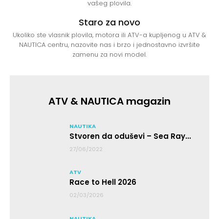
vašeg plovila.
Staro za novo
Ukoliko ste vlasnik plovila, motora ili ATV-a kupljenog u ATV &
NAUTICA centru, nazovite nas i brzo i jednostavno izvršite
zamenu za novi model.
ATV & NAUTICA magazin
NAUTIKA
Stvoren da oduševi – Sea Ray...
27/06/2022
ATV
Race to Hell 2026
02/03/2026
NAUTIKA