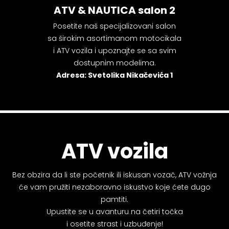
ATV & NAUTICA salon 2
Posetite naš specijalizovani salon
sa širokim asortimanom motocikala
i ATV vozila i upoznajte se sa svim
dostupnim modelima.
Adresa: Svetolika Nikačevića 1
ATV vozila
Bez obzira da li ste početnik ili iskusan vozač, ATV vožnja
će vam pružiti nezaboravno iskustvo koje ćete dugo
pamtiti.
Upustite se u avanturu na četiri točka
i osetite strast i uzbuđenje!