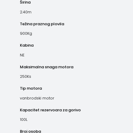
Širina
2.40m
Težina praznog plovila
900Kg
Kabina
NE
Maksimalna snaga motora
250Ks
Tip motora
vanbrodski motor
Kapacitet rezervoara za gorivo
100L
Broj osoba