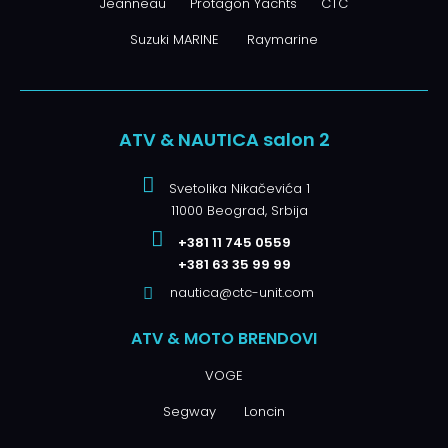
Jeanneau
Protagon Yachts
CTC
Suzuki MARINE
Raymarine
ATV & NAUTICA salon 2
Svetolika Nikačevića 1
11000 Beograd, Srbija
+381 11 745 0559
+381 63 35 99 99
nautica@ctc-unit.com
ATV & MOTO BRENDOVI
VOGE
Segway
Loncin