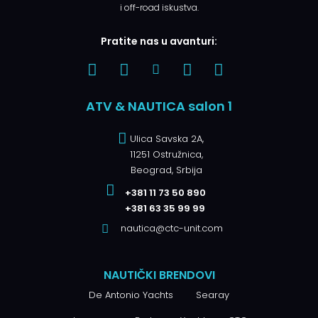
i off-road iskustva.
Pratite nas u avanturi:
ATV & NAUTICA salon 1
Ulica Savska 2A,
11251 Ostružnica,
Beograd, Srbija
+381 11 73 50 890
+381 63 35 99 99
nautica@ctc-unit.com
NAUTIČKI BRENDOVI
De Antonio Yachts
Searay