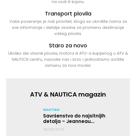
na vodi ili kopnu.
Transport plovila
Vaše poverenje je naš prioritet, stoga se obratite nama za
sve informacije i detalje vezane za promenu destinacije
vašeg plovila.
Staro za novo
Ukoliko ste vlasnik plovila, motora ili ATV-a kupljenog u ATV &
NAUTICA centru, nazovite nas i brzo i jednostavno izvršite
zamenu za novi model.
ATV & NAUTICA magazin
NAUTIKA
Savršenstvo do najsitnijih
detalja – Jeanneau...
28/06/2023