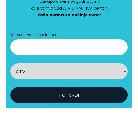
i uživajte u svim pogodnostima
koje vam pruža ATV & NAUTICA centar.
Vaša avantura počinje ovde!
Vaša e-mail adresa