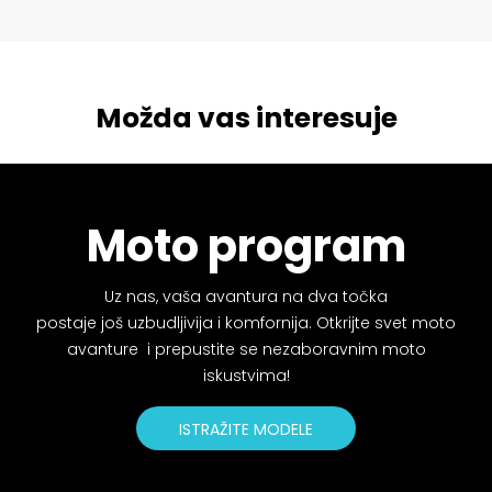
Možda vas interesuje
Moto program
Uz nas, vaša avantura na dva točka
postaje još uzbudljivija i komfornija. Otkrijte svet moto
avanture i prepustite se nezaboravnim moto
iskustvima!
ISTRAŽITE MODELE