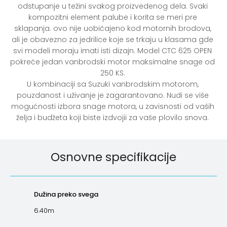
odstupanje u težini svakog proizvedenog dela. Svaki 
kompozitni element palube i korita se meri pre 
sklapanja. ovo nije uobičajeno kod motornih brodova, 
ali je obavezno za jedrilice koje se trkaju u klasama gde 
svi modeli moraju imati isti dizajn. Model CTC 625 OPEN 
pokreće jedan vanbrodski motor maksimalne snage od 
250 KS. 

U kombinaciji sa Suzuki vanbrodskim motorom, 
pouzdanost i uživanje je zagarantovano. Nudi se više 
mogućnosti izbora snage motora, u zavisnosti od vaših 
želja i budžeta koji biste izdvojii za vaše plovilo snova. 
Osnovne specifikacije
Dužina preko svega
6.40m