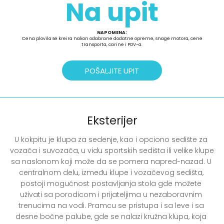
Na upit
NAPOMENA:
Cena plovila se kreira nakon odabrane dodatne opreme, snage motora, cene
transporta, carine i PDV-a.
POŠALJITE UPIT
Eksterijer
U kokpitu je klupa za sedenje, kao i opciono sedište za 
vozača i suvozača, u vidu sportskih sedišta ili velike klupe 
sa naslonom koji može da se pomera napred-nazad. U 
centralnom delu, između klupe i vozačevog sedišta, 
postoji mogućnost postavljanja stola gde možete 
uživati sa porodicom i prijateljima u nezaboravnim 
trenucima na vodi. Pramcu se pristupa i sa leve i sa 
desne bočne palube, gde se nalazi kružna klupa, koja 