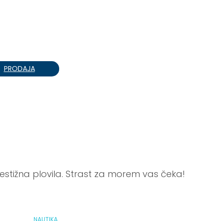
PRODAJA
ATV
EDUKACIJA
TECH & LIFESTYLE
SA
restižna plovila. Strast za morem vas čeka!
NAUTIKA