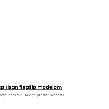
nspirisan flegšip modelom
potpunom miru. Nudeći prostor, svetlost i