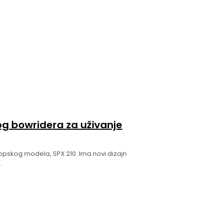
og bowridera za uživanje
opskog modela, SPX 210. Ima novi dizajn
..