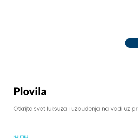
NEWSLETTER
MAGAZIN
NAUTIKA
MOTO
Plovila
Otkrijte svet luksuza i uzbuđenja na vodi uz p
NAUTIKA