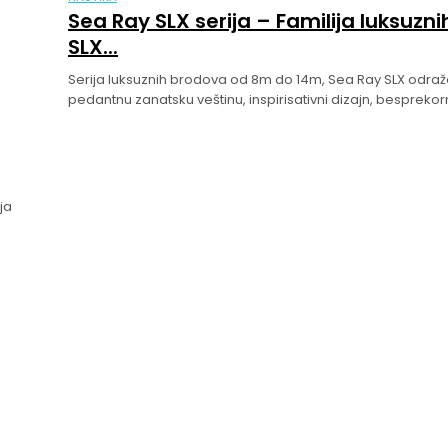
Sea Ray SLX serija – Familija luksuzni
SLX...
Serija luksuznih brodova od 8m do 14m, Sea Ray SLX odra
pedantnu zanatsku veštinu, inspirisativni dizajn, besprekorn
ja