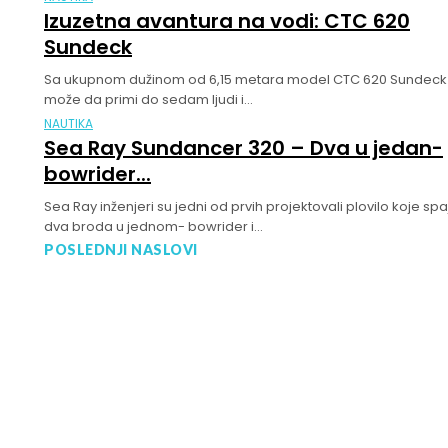
Izuzetna avantura na vodi: CTC 620
Sundeck
Sa ukupnom dužinom od 6,15 metara model CTC 620 Sundeck
može da primi do sedam ljudi i...
NAUTIKA
Sea Ray Sundancer 320 – Dva u jedan-
bowrider...
Sea Ray inženjeri su jedni od prvih projektovali plovilo koje spa
dva broda u jednom- bowrider i...
POSLEDNJI NASLOVI