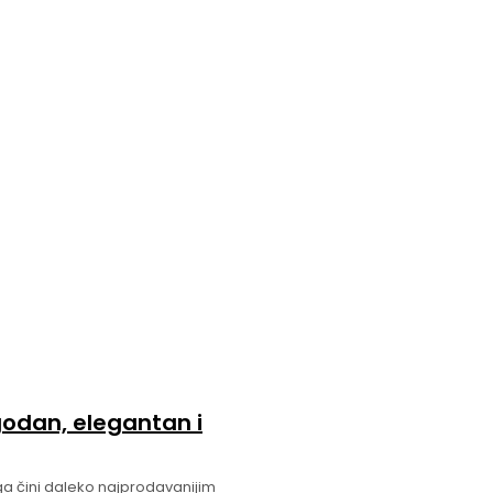
godan, elegantan i
ga čini daleko najprodavanijim