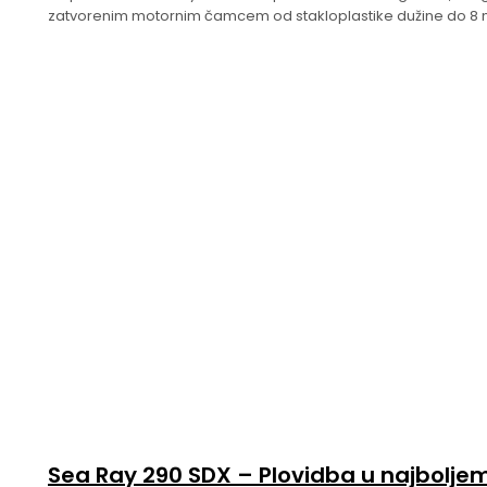
zatvorenim motornim čamcem od stakloplastike dužine do 8 
Sea Ray 290 SDX – Plovidba u najboljem