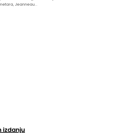
metara, Jeanneau...
 izdanju