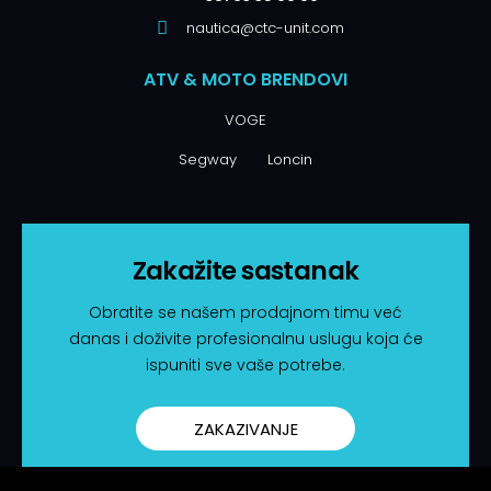
nautica@ctc-unit.com
ATV & MOTO BRENDOVI
VOGE
Segway
Loncin
Zakažite sastanak
Obratite se našem prodajnom timu već
danas i doživite profesionalnu uslugu koja će
ispuniti sve vaše potrebe.
ZAKAZIVANJE