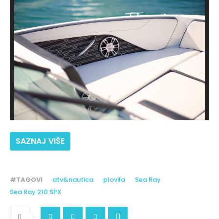
SAZNAJ VIŠE
#TAGOVI
atv&nautica
plovila
Sea Ray
Sea Ray 210 SPX