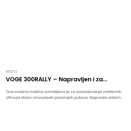
MOTO
VOGE 300RALLY – Napravljen i za...
Ova snažna mašina osmišljena je za savladavanje zahtevnih
offroad staza i krivudavih planinskih puteva. Napredni sistem...