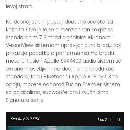
levoj strani.
Na desnoj strani postoji dodatno sedište iza
kokpita. Ovo je lepo dimenzioniran kokpit sa
standardnim 7 Simrad digitalnim ekranom i
VesselView sistemom upravljanja na brodu, koji
prikazuje podatke o performansama broda i
motora. Fusion Apollo SRXX400 audio sistem sa
ekranom osetljivim na dodir je na brodu kao
standard, kao i Bluetooth i Apple AirPlay2. Kao
opciju, možete odabrati Fusion Premier sistem
sa pojačalima, subwooferom i zvučnicima
Signature serije.
Sea Ray 210 SPX
1
od 7