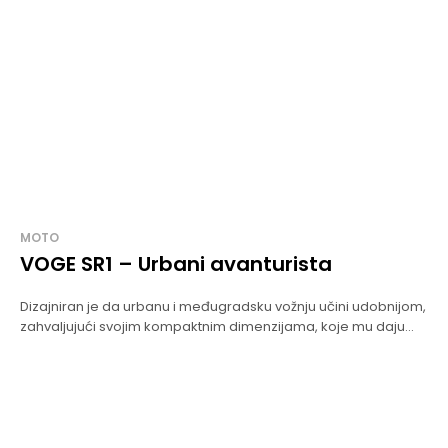
MOTO
VOGE SR1 – Urbani avanturista
Dizajniran je da urbanu i međugradsku vožnju učini udobnijom,
zahvaljujući svojim kompaktnim dimenzijama, koje mu daju...