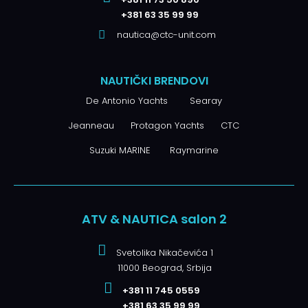
+381 63 35 99 99
nautica@ctc-unit.com
NAUTIČKI BRENDOVI
De Antonio Yachts
Searay
Jeanneau
Protagon Yachts
CTC
Suzuki MARINE
Raymarine
ATV & NAUTICA salon 2
Svetolika Nikačevića 1
11000 Beograd, Srbija
+381 11 745 0559
+381 63 35 99 99