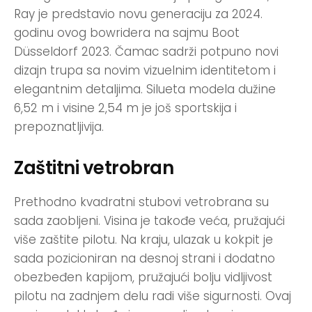
Ray je predstavio novu generaciju za 2024.
godinu ovog bowridera na sajmu Boot
Düsseldorf 2023. Čamac sadrži potpuno novi
dizajn trupa sa novim vizuelnim identitetom i
elegantnim detaljima. Silueta modela dužine
6,52 m i visine 2,54 m je još sportskija i
prepoznatljivija.
Zaštitni vetrobran
Prethodno kvadratni stubovi vetrobrana su
sada zaobljeni. Visina je takođe veća, pružajući
više zaštite pilotu. Na kraju, ulazak u kokpit je
sada pozicioniran na desnoj strani i dodatno
obezbeđen kapijom, pružajući bolju vidljivost
pilotu na zadnjem delu radi više sigurnosti. Ovaj