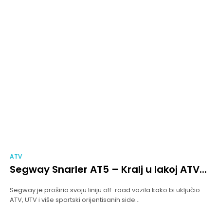
ATV
Segway Snarler AT5 – Kralj u lakoj ATV...
Segway je proširio svoju liniju off-road vozila kako bi uključio
ATV, UTV i više sportski orijentisanih side...