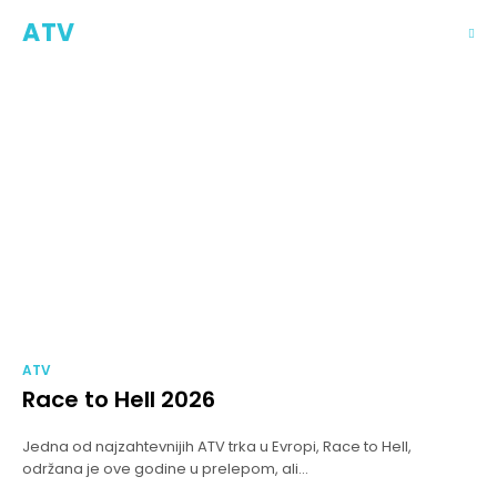
ATV
ATV
Race to Hell 2026
Jedna od najzahtevnijih ATV trka u Evropi, Race to Hell,
održana je ove godine u prelepom, ali...