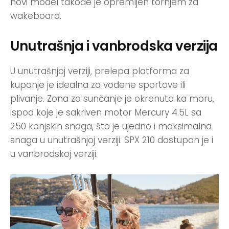
novi model takođe je opremljen tornjem za
wakeboard.
Unutrašnja i vanbrodska verzija
U unutrašnjoj verziji, prelepa platforma za
kupanje je idealna za vodene sportove ili
plivanje. Zona za sunčanje je okrenuta ka moru,
ispod koje je sakriven motor Mercury 4.5L sa
250 konjskih snaga, što je ujedno i maksimalna
snaga u unutrašnjoj verziji. SPX 210 dostupan je i
u vanbrodskoj verziji.