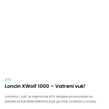
ATV
Loncin XWolf 1000 – Vatreni vuk!
Loncinov „Vuk“ je najmoćniji ATV serijske proizvodnje na
planeti sa karakteristikama koje ga čine vodećim u svojoj...