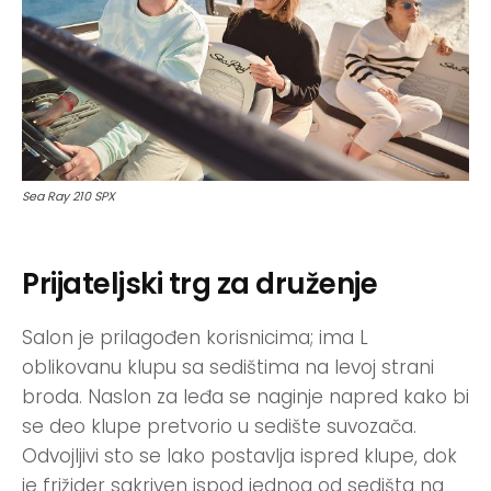
Sea Ray 210 SPX
Prijateljski trg za druženje
Salon je prilagođen korisnicima; ima L
oblikovanu klupu sa sedištima na levoj strani
broda. Naslon za leđa se naginje napred kako bi
se deo klupe pretvorio u sedište suvozača.
Odvojljivi sto se lako postavlja ispred klupe, dok
je frižider sakriven ispod jednog od sedišta na