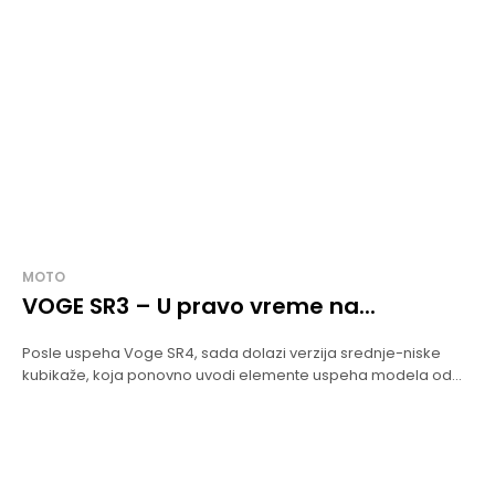
MOTO
VOGE SR3 – U pravo vreme na...
Posle uspeha Voge SR4, sada dolazi verzija srednje-niske
kubikaže, koja ponovno uvodi elemente uspeha modela od...