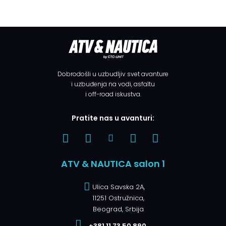
Dobrodošli u uzbudljiv svet avanture
i uzbuđenja na vodi, asfaltu
i off-road iskustva.
Pratite nas u avanturi:
ATV & NAUTICA salon 1
Ulica Savska 2A,
11251 Ostružnica,
Beograd, Srbija
+381 11 73 50 890