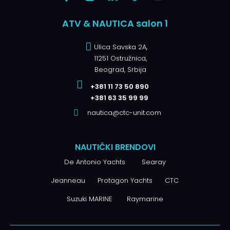
ATV & NAUTICA salon 1
Ulica Savska 2A,
11251 Ostružnica,
Beograd, Srbija
+381 11 73 50 890
+381 63 35 99 99
nautica@ctc-unit.com
NAUTIČKI BRENDOVI
De Antonio Yachts
Searay
Jeanneau
Protagon Yachts
CTC
Suzuki MARINE
Raymarine