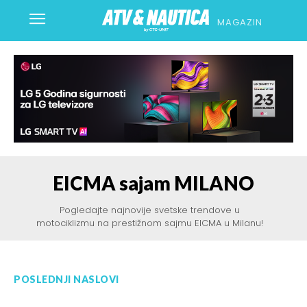
MAGAZIN
EICMA sajam MILANO
Pogledajte najnovije svetske trendove u
motociklizmu na prestižnom sajmu EICMA u Milanu!
POSLEDNJI NASLOVI