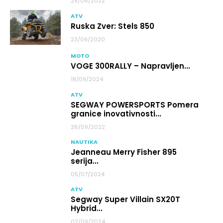
25/06/2022
ATV
Ruska Zver: Stels 850
23/09/2020
MOTO
VOGE 300RALLY – Napravljen...
18/09/2024
ATV
SEGWAY POWERSPORTS Pomera
granice inovativnosti...
26/09/2022
NAUTIKA
Jeanneau Merry Fisher 895
serija...
05/07/2024
ATV
Segway Super Villain SX20T
Hybrid...
02/09/2024