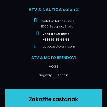
ATV & NAUTICA salon 2
Svetolika Nikačevića 1
11000 Beograd, Srbija
+381 11 745 0559
+381 63 35 99 99
nautica@ctc-unit.com
ATV & MOTO BRENDOVI
VOGE
Segway
Loncin
Zakažite sastanak