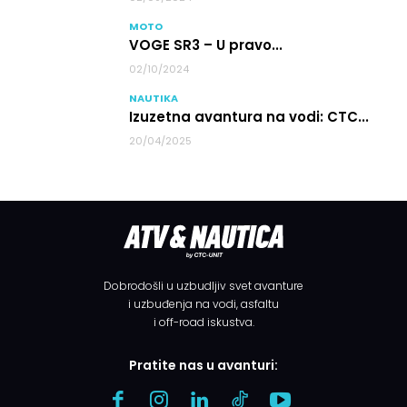
MOTO
VOGE SR3 – U pravo...
02/10/2024
NAUTIKA
Izuzetna avantura na vodi: CTC...
20/04/2025
Dobrodošli u uzbudljiv svet avanture
i uzbuđenja na vodi, asfaltu
i off-road iskustva.
Pratite nas u avanturi: