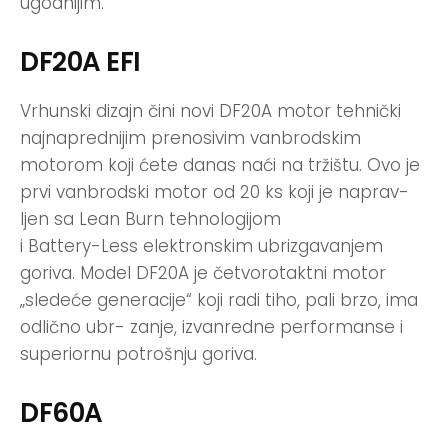
ugodnijim.
DF20A EFI
Vrhunski dizajn čini novi DF20A motor tehnički
najnaprednijim prenosivim vanbrodskim
motorom koji ćete danas naći na tržištu. Ovo je
prvi vanbrodski motor od 20 ks koji je naprav-
ljen sa Lean Burn tehnologijom
i Battery-Less elektronskim ubrizgavanjem
goriva. Model DF20A je četvorotaktni motor
„sledeće generacije“ koji radi tiho, pali brzo, ima
odlično ubr- zanje, izvanredne performanse i
superiornu potrošnju goriva.
DF60A