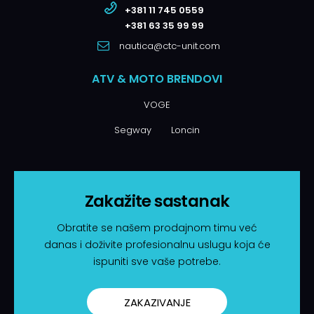
+381 11 745 0559
+381 63 35 99 99
nautica@ctc-unit.com
ATV & MOTO BRENDOVI
VOGE
Segway
Loncin
Zakažite sastanak
Obratite se našem prodajnom timu već
danas i doživite profesionalnu uslugu koja će
ispuniti sve vaše potrebe.
ZAKAZIVANJE