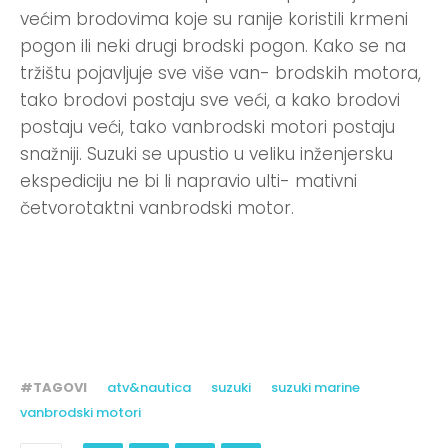
većim brodovima koje su ranije koristili krmeni
pogon ili neki drugi brodski pogon. Kako se na
tržištu pojavljuje sve više van- brodskih motora,
tako brodovi postaju sve veći, a kako brodovi
postaju veći, tako vanbrodski motori postaju
snažniji. Suzuki se upustio u veliku inženjersku
ekspediciju ne bi li napravio ulti- mativni
četvorotaktni vanbrodski motor.
#TAGOVI
atv&nautica
suzuki
suzuki marine
vanbrodski motori