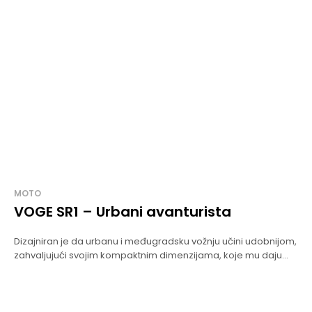
MOTO
VOGE SR1 – Urbani avanturista
Dizajniran je da urbanu i međugradsku vožnju učini udobnijom,
zahvaljujući svojim kompaktnim dimenzijama, koje mu daju...