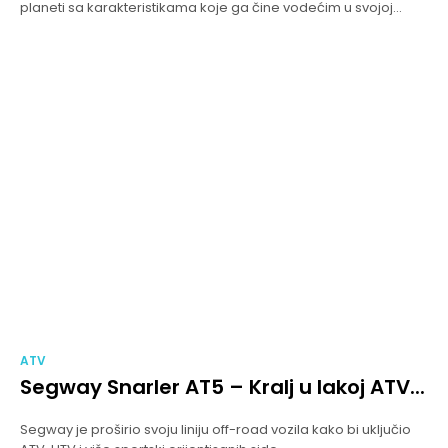
planeti sa karakteristikama koje ga čine vodećim u svojoj...
ATV
Segway Snarler AT5 – Kralj u lakoj ATV...
Segway je proširio svoju liniju off-road vozila kako bi uključio