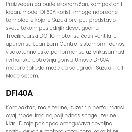
Proizveden da bude ekonomičan, kompaktan i
lagan, model DF60A koristi mnoge napredne
tehnologije koje je Suzuki prvi put predstavio
svetu tokom poslednjih deset godina.
Trocilindarski DOHC motor sa četiri ventila je
uparen sa Lean Burn Control sistemom i donosi
visokotehnološke performanse uz efikasan rad
i vrhunsku potrošnju goriva. U nove DF60A
motore takođe može da se ugradi i Suzuki Troll
Mode sistem.
DF140A
Kompaktan, male težine, izuzetnih performansi,
ovaj model ima najbolji odnos snage i težine u
klasi. Dizajn poklopca omogućava dovoljno
snab- devanje motora vazduhom, kako bi se