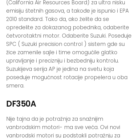
(California Air Resources Board) za ultra nisku
emisiju štetnih gasova, a takođe je ispunio i EPA
2010 standard. Tako da, ako želite da se
opredelite za dokazanog pobednika, odaberite
četvorotaktni motor. Odaberite Suzuki. Poseduje
SPC ( Suzuki precision control ) sistem gde su
žice zamenile sajle i time omogućile glatko
upravljanje i precizniju i bezbedniju kontrolu.
Suzukijeva serija AP je jedina na svetu koja
poseduje mogućnost rotacije propelera u oba
smera.
DF350A
Nije tajna da je potražnja za snažnijim
vanbrodskim motori- ma sve veća. Ovi novi
vanbrodski motori su podstakli potražnju za