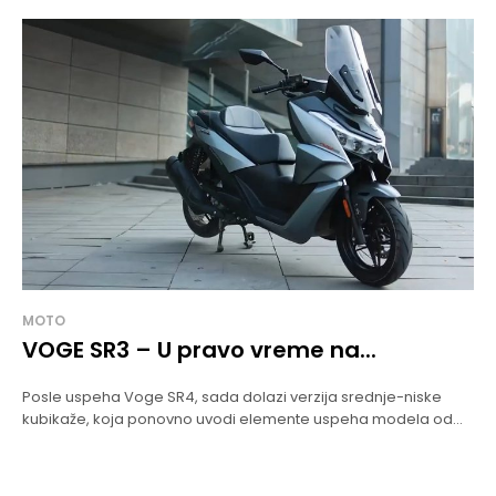
MOTO
VOGE SR3 – U pravo vreme na...
Posle uspeha Voge SR4, sada dolazi verzija srednje-niske
kubikaže, koja ponovno uvodi elemente uspeha modela od...