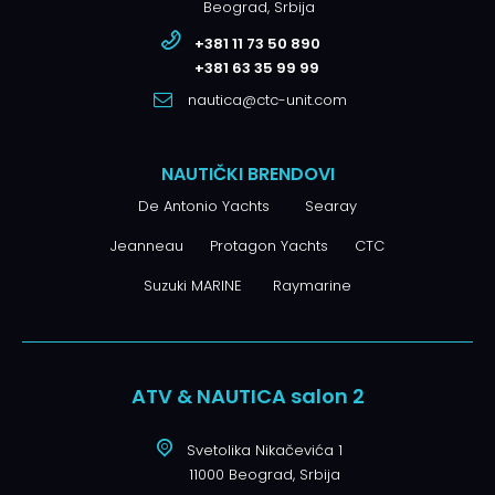
Beograd, Srbija
+381 11 73 50 890
+381 63 35 99 99
nautica@ctc-unit.com
NAUTIČKI BRENDOVI
De Antonio Yachts
Searay
Jeanneau
Protagon Yachts
CTC
Suzuki MARINE
Raymarine
ATV & NAUTICA salon 2
Svetolika Nikačevića 1
11000 Beograd, Srbija