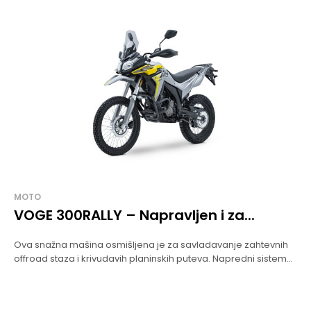
MOTO
VOGE 300RALLY – Napravljen i za...
Ova snažna mašina osmišljena je za savladavanje zahtevnih
offroad staza i krivudavih planinskih puteva. Napredni sistem...