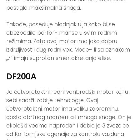
postigla maksimalna snaga.
Takođe, poseduje hladnjak ulja kako bi se
obezbedile perfor- manse u svim radnim
režimima. Zato ovaj motor ima jako dobru
izdržljivost i dug radni vek. Mode- li sa oznakom
„Z“ imaju suprotan smer okretanja elise.
DF200A
Je četvorotaktni redni vanbrodski motor koji u
sebi sadrži izobilje tehnologije. Ovaj
četvorotaktni motor ima veliku zapreminu,
dosta obrtnog momenta i mnogo snage. On je
ekološki veoma napredan i dobio je 3 zvezdice
od Kalifornijske agencije za kontrolu vazduha