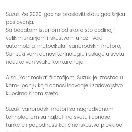
Suzuki će 2020. godine proslaviti stotu godišnjicu
poslovanja.
Sa bogatom istorijom od skoro sto godina, i
velikim znanjem i iskustvom u raz- voju
automobila, motocikala i vanbrodskih motora,
Su- zuki vam donosi tehnologiju i usluge u svetu
nautike van svake konkurencije.
A sa „Yaramaika“ filozofijom, Suzuki je izrastao u
kom- paniju koja donosi inovacije i zadovoljstvo
kupcima širom sveta.
Suzuki vanbrodski motori sa nagrađivanom
tehnologijom su najbolji na svetu i donose
funkcije i pogodnosti koji čine iskustvo plovidbe