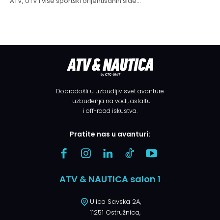
ATV, UTV i više sportski orijentisanih side...
Dobrodošli u uzbudljiv svet avanture
i uzbuđenja na vodi, asfaltu
i off-road iskustva.
Pratite nas u avanturi:
ATV & NAUTICA salon 1
Ulica Savska 2A,
11251 Ostružnica,