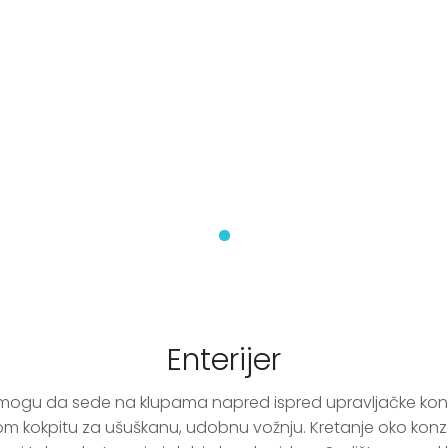
Enterijer
 mogu da sede na klupama napred ispred upravljačke konzole
m kokpitu za ušuškanu, udobnu vožnju. Kretanje oko konz