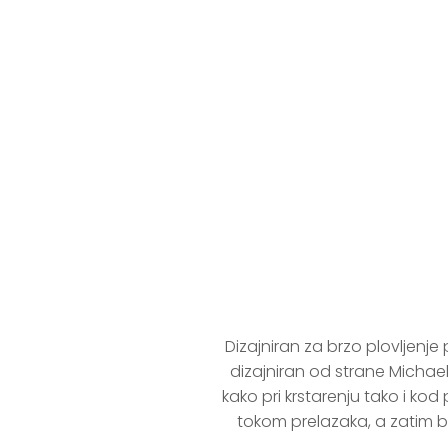
JEANNEAU 
Dizajniran za brzo plovljenje
dizajniran od strane Micha
kako pri krstarenju tako i k
tokom prelazaka, a zatim brzo