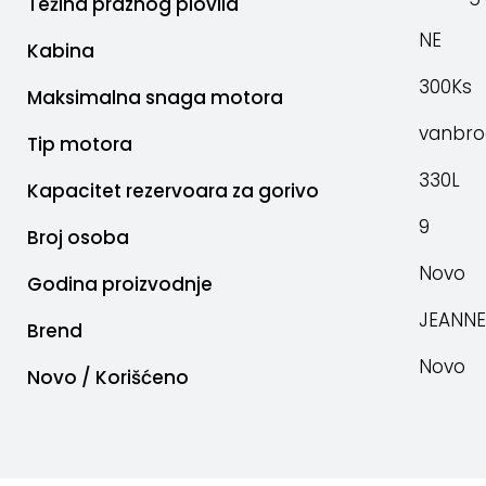
Težina praznog plovila
NE
Kabina
300Ks
Maksimalna snaga motora
vanbro
Tip motora
330L
Kapacitet rezervoara za gorivo
9
Broj osoba
Novo
Godina proizvodnje
JEANN
Brend
Novo
Novo / Korišćeno