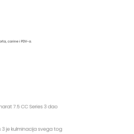
a, carine i PDV-a.
arat 7.5 CC Series 3 dao 