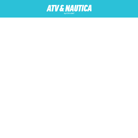
AUTIKA
MOTORI
ATV
Usluge
Servis i prodaja
P