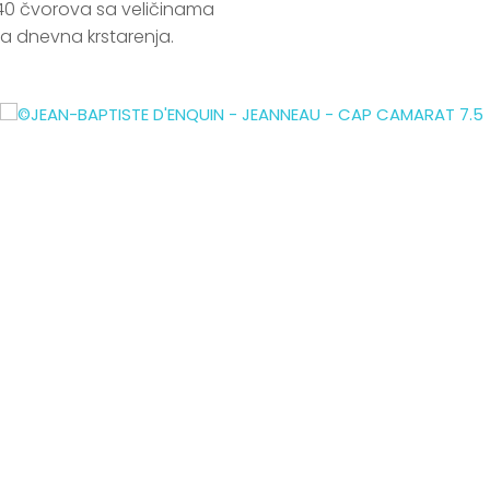
40 čvorova sa veličinama 
a dnevna krstarenja.