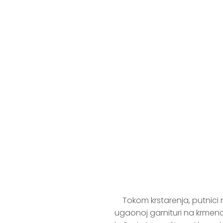
Tokom krstarenja, putnici
ugaonoj garnituri na krmeno