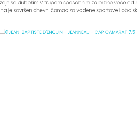
dizajn sa dubokim V trupom sposobnim za brzine veće od 
na je savršen dnevni čamac za vodene sportove i obalsk