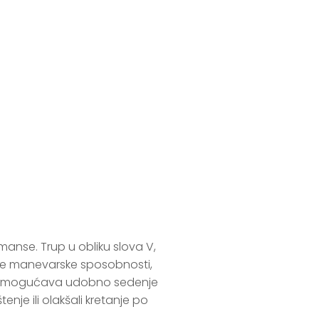
5CC seria3
anse. Trup u obliku slova V, 
ne manevarske sposobnosti, 
ina omogućava udobno sedenje 
nje ili olakšali kretanje po 