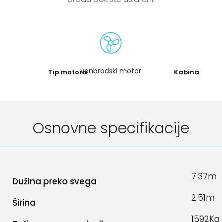
vanbrodski motor
Tip motora
Kabina
Osnovne specifikacije
7.37m
Dužina preko svega
2.51m
Širina
1592Kg