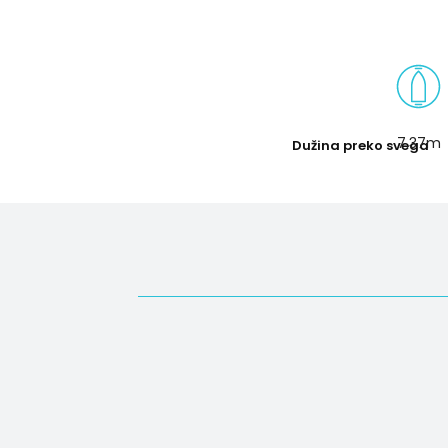
7.37m
Dužina preko svega