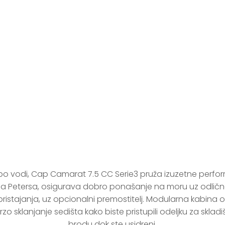
Cap Camarat 7.
 po vodi, Cap Camarat 7.5 CC Serie3 pruža izuzetne perform
ela Petersa, osigurava dobro ponašanje na moru uz odlič
od pristajanja, uz opcionalni premostitelj. Modularna kab
 sklanjanje sedišta kako biste pristupili odeljku za skladište
brodu dok ste usidreni.