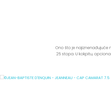
Ono što je najiznenađujuće 
25 stopa. U kokpitu, opciona