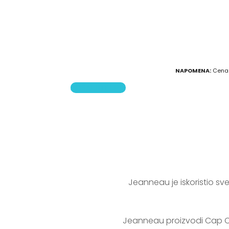
NAPOMENA:
Cena p
POŠALJITE UPIT
Jeanneau je iskoristio s
 Jeanneau proizvodi Cap Camarate više od 40 godina, a Cap Camarat 7.5 CC Series 3 je kulminacija svega tog 