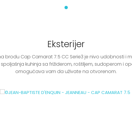
Eksterijer
na brodu Cap Camarat 7.5 CC Serie3 je nivo udobnosti i m
 spoljašnja kuhinja sa frižiderom, roštiljem, sudoperom i 
omogućava vam da uživate na otvorenom.