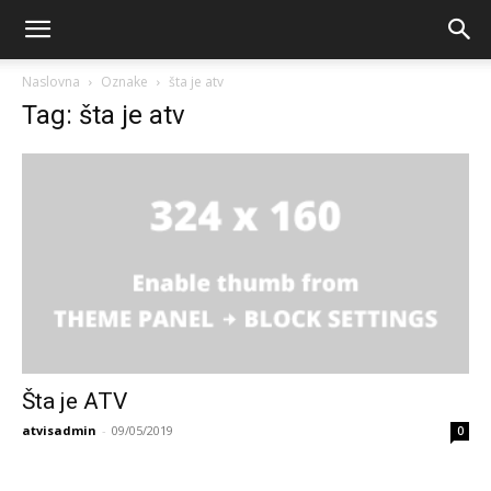
Naslovna
Oznake
šta je atv
Tag: šta je atv
Šta je ATV
atvisadmin
-
09/05/2019
0