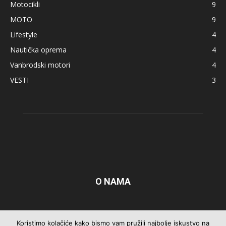
Motocikli
9
MOTO
9
Lifestyle
4
Nautička oprema
4
Vanbrodski motori
4
VESTI
3
O NAMA
Pratite nas
Koristimo kolačiće kako bismo vam pružili najbolje iskustvo na