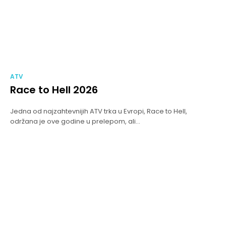
ATV
Race to Hell 2026
Jedna od najzahtevnijih ATV trka u Evropi, Race to Hell,
održana je ove godine u prelepom, ali...