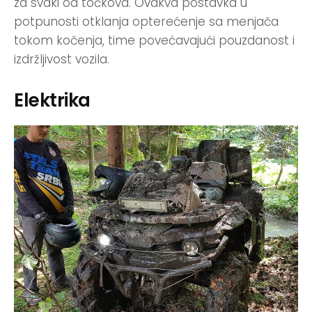
za svaki od točkova. Ovakva postavka u
potpunosti otklanja opterećenje sa menjača
tokom kočenja, time povećavajući pouzdanost i
izdržljivost vozila.
Elektrika