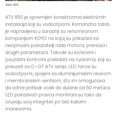
Stels 850
ATV 850 je opremljen konektorima električnih
instalacija koji su vodootporni. Komandna tabla
je napravljena u saradnji sa renomiranom
kompanijom KOYO na kojoj su prikazani svi
neophodni pokazatelji rada motora, prenosa i
drugih parametara. Takođe su korišćeni i
pouzdani kontrolni prekidači na ručkama, koji su
preuzeti sa D i GT ATV serija. LED farovi su
vodootporni, spojeni sa aluminijumskim okvirom
i membranskim ventilom, što im omogućava
da izdrže pritisak vode do dubine od 50 metara.
LED pokazivači pravca montirani su tako da
očuvaju svoj integritet pri bilo kakvim
manevrima.