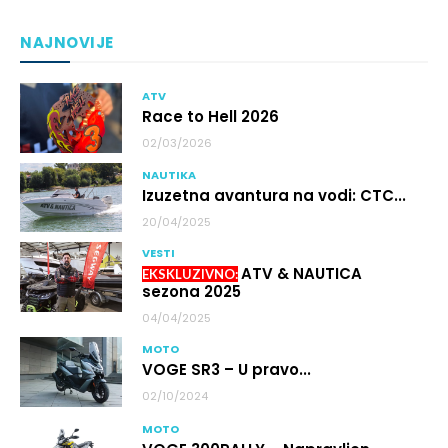
NAJNOVIJE
ATV
Race to Hell 2026
02/03/2026
NAUTIKA
Izuzetna avantura na vodi: CTC...
20/04/2025
VESTI
ATV & NAUTICA
sezona 2025
04/04/2025
MOTO
VOGE SR3 – U pravo...
02/10/2024
MOTO