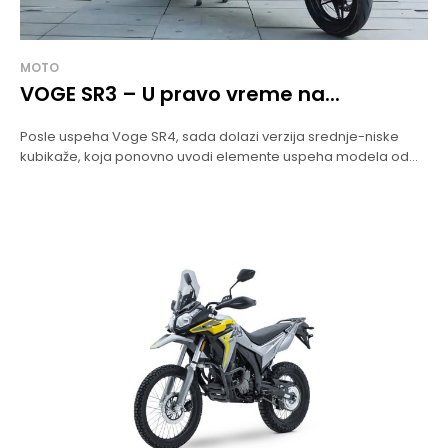
MOTO
VOGE SR3 – U pravo vreme na...
Posle uspeha Voge SR4, sada dolazi verzija srednje-niske
kubikaže, koja ponovno uvodi elemente uspeha modela od...