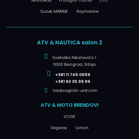
Jeanneau
Protagon Yachts
CTC
Suzuki MARINE
Raymarine
ATV & NAUTICA salon 2
Svetolika Nikačevića 1
11000 Beograd, Srbija
+381 11 745 0559
+381 63 35 99 99
nautica@ctc-unit.com
ATV & MOTO BRENDOVI
VOGE
Segway
Loncin