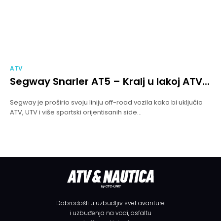
ATV
Segway Snarler AT5 – Kralj u lakoj ATV...
Segway je proširio svoju liniju off-road vozila kako bi uključio
ATV, UTV i više sportski orijentisanih side...
Dobrodošli u uzbudljiv svet avanture
i uzbuđenja na vodi, asfaltu