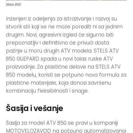
Stels 850
Inženjeri iz odeljenja za istraživanje i razvoj su
stvorili stil koji se ne može porediti ni sa jednim
drugim. Novi, agresivni izgled će sigurno biti
prepoznatljiv i definitivno će privući dosta
pažnje u moru drugih ATV modela. STELS ATV
850 GUEPARD spada u novi talas ruske ATV
proizvodnje. Za plastične delove na STELS ATV
850 modelu, koristi se potpuno nova formula za
plastične materijale, koja donosi savršenu
kombinaciju fleksibilnosti i snage.
Šasija i vešanje
Šasija za model ATV 850 se pravi u kompaniji
MOTOVELOZAVOD na potpuno automatizovanoj