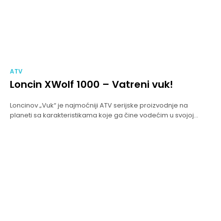
ATV
Loncin XWolf 1000 – Vatreni vuk!
Loncinov „Vuk“ je najmoćniji ATV serijske proizvodnje na
planeti sa karakteristikama koje ga čine vodećim u svojoj...