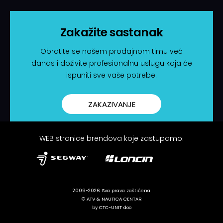
Zakažite sastanak
Obratite se našem prodajnom timu već
danas i doživite profesionalnu uslugu koja će
ispuniti sve vaše potrebe.
ZAKAZIVANJE
WEB stranice brendova koje zastupamo:
2009-2026 Sva prava zaštićena
© ATV & NAUTICA CENTAR
by CTC-UNIT doo