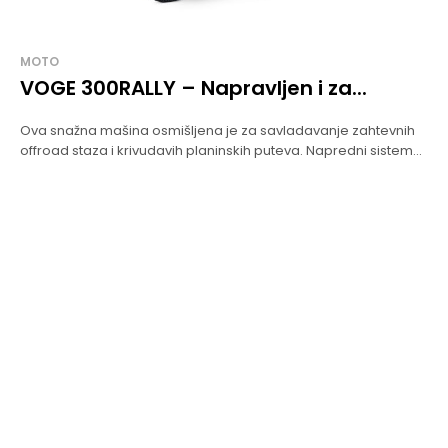
MOTO
VOGE 300RALLY – Napravljen i za...
Ova snažna mašina osmišljena je za savladavanje zahtevnih
offroad staza i krivudavih planinskih puteva. Napredni sistem...