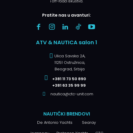
i off-road iskustva.
Pratite nas u avanturi:
ATV & NAUTICA salon 1
Ulica Savska 2A,
11251 Ostružnica,
Beograd, Srbija
+381 11 73 50 890
+381 63 35 99 99
nautica@ctc-unit.com
NAUTIČKI BRENDOVI
De Antonio Yachts
Searay