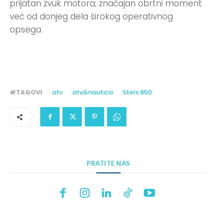
prijatan zvuk motora; značajan obrtni moment
već od donjeg dela širokog operativnog
opsega.
#TAGOVI
atv
atv&nautica
Stels 850
PRATITE NAS