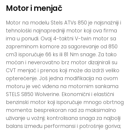
Motor i menjač
Motor na modelu Stels ATVs 850 je najsnažniji i
tehnološki najnapredniji motor koji ova firma
ima u ponudi. Ovaj 4-taktni V-twin motor sa
zapreminom komore za sagorevanje od 850
cm3 isporučuje 66 ks ili 81 Nm snage. Za tako
moćan i neverovatno brz motor dizajnirali su
CVT menjač i prenos koji može da izdrži veliko
opterećenje. Još jedna modifikacija na ovom
motoru je već viđena na motornim sankama
STELS S850 Wolverine. Ekonomični i elastični
benzinski motor koji isporučuje mnogo obrtnog
momenta: besprekoran rad za maksimalno
uživanje u vožnji; kontrolisana snaga za najbolji
balans između performansi i potrošnje goriva;