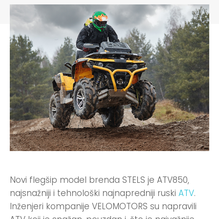
Novi flegšip model brenda STELS je ATV850,
najsnažniji i tehnološki najnapredniji ruski
ATV
.
Inženjeri kompanije VELOMOTORS su napravili