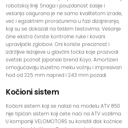
robotskoj liniji. Snaga i pouzdanost šasije i
vešanja osigurana je ne samo kvalitetom izrade,
već i egzaktnim proračunima u fazi dizajniranja,
koji su se dokazali na teškim testovima. Vešanje
čine ekstra čvrste kontrolne ruke i kovani
upravljački zglobovi. Oni koriste preciznost i
izdržljive ležajeve u glavčini točka koje proizvodi
svetski poznat japanski brend Koyo. Amortizeri
omogućavaju izuzetno meku vožnju i impresivan
hod od 225 mm napred i 243 mm pozadi.
Kočioni sistem
Kočioni sistem koji se nalazi na modelu ATV 850
nije tipičan sistem koji ćete naći na ATV vozilima.
U kompaniji VELOMOTORS su koristili disk kočnice