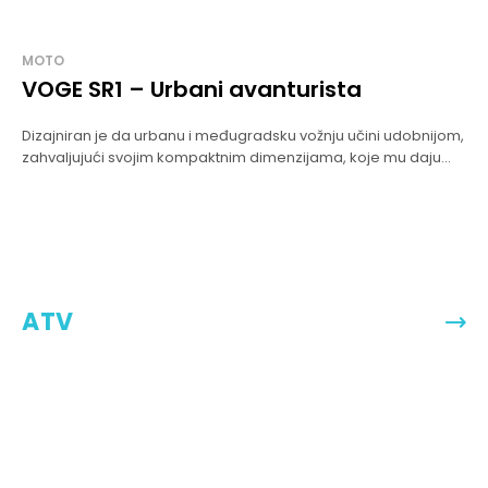
MOTO
VOGE SR1 – Urbani avanturista
Dizajniran je da urbanu i međugradsku vožnju učini udobnijom,
zahvaljujući svojim kompaktnim dimenzijama, koje mu daju...
ATV