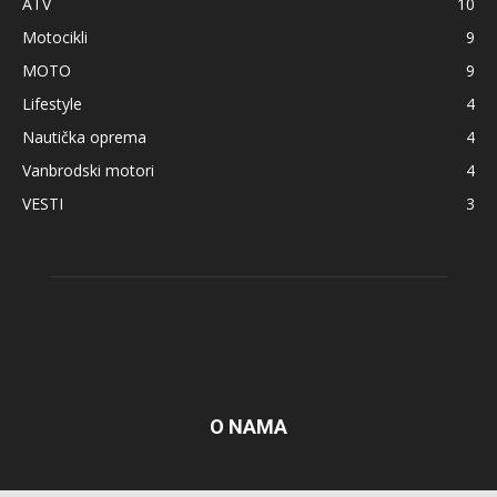
ATV
10
Motocikli
9
MOTO
9
Lifestyle
4
Nautička oprema
4
Vanbrodski motori
4
VESTI
3
O NAMA