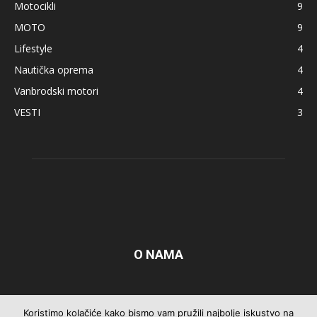
Motocikli
9
MOTO
9
Lifestyle
4
Nautička oprema
4
Vanbrodski motori
4
VESTI
3
O NAMA
Pratite nas
Koristimo kolačiće kako bismo vam pružili najbolje iskustvo na