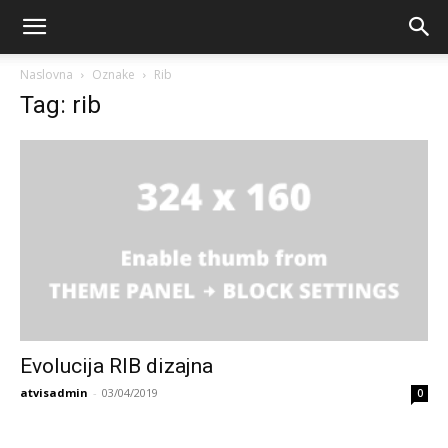
Naslovna
Oznake
Rib
Tag: rib
Evolucija RIB dizajna
atvisadmin
-
03/04/2019
0