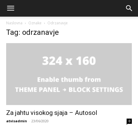
Naslovna
Oznake
Odrzanavje
Tag: odrzanavje
Za jahtu visokog sjaja – Autosol
atvisadmin
-
23/06/2020
0