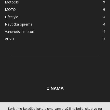
Motocikli
9
MOTO
9
Lifestyle
4
Nautička oprema
4
Vanbrodski motori
4
VESTI
3
O NAMA
Pratite nas
Koristimo kolačiće kako bismo vam pružili najbolje iskustvo na