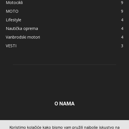
Motocikli
9
MOTO
9
Lifestyle
4
Nautička oprema
4
Vanbrodski motori
4
VESTI
3
O NAMA
Pratite nas
Koristimo kolačiće kako bismo vam pružili najbolje iskustvo na