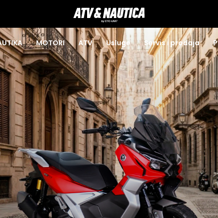
AUTIKA
MOTORI
ATV
Usluge
Servis i prodaja
P