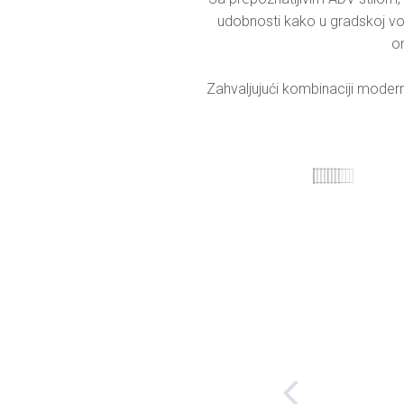
udobnosti kako u gradskoj vož
om
Zahvaljujući kombinaciji modern