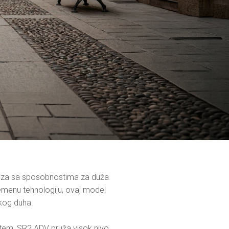
voza sa sposobnostima za duža 
remenu tehnologiju, ovaj model 
kog duha.

tem, SR2 ADV pruža visok nivo 