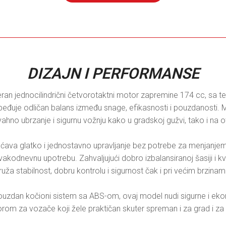
DIZAJN I PERFORMANSE
jednocilindrični četvorotaktni motor zapremine 174 cc, sa teč
eđuje odličan balans između snage, efikasnosti i pouzdanosti. Mot
hno ubrzanje i sigurnu vožnju kako u gradskoj gužvi, tako i na o
a glatko i jednostavno upravljanje bez potrebe za menjanjem br
akodnevnu upotrebu. Zahvaljujući dobro izbalansiranoj šasiji i kv
ruža stabilnost, dobru kontrolu i sigurnost čak i pri većim brzinama
pouzdan kočioni sistem sa ABS-om, ovaj model nudi sigurne i eko
orom za vozače koji žele praktičan skuter spreman i za grad i za