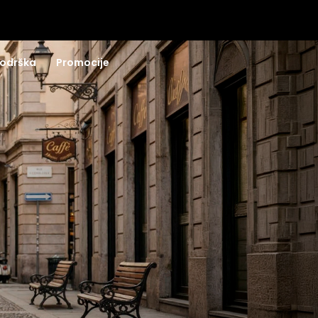
odrška
Promocije