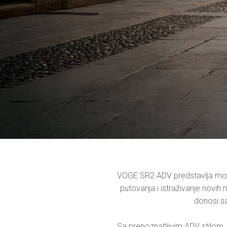
VOGE SR2 ADV predstavlja mode
putovanja i istraživanje novih
donosi sa
Sa prepoznatljivim ADV stilom