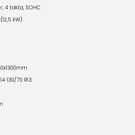
dar, 4 takta, SOHC
 (12,5 kW)
70x1300mm
R14 130/70 R13
m