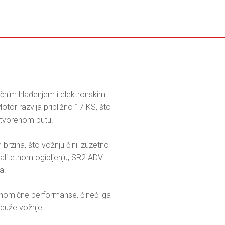
nim hlađenjem i elektronskim 
or razvija približno 17 KS, što 
tvorenom putu.

zina, što vožnju čini izuzetno 
alitetnom ogibljenju, SR2 ADV 
.

nomične performanse, čineći ga 
 duže vožnje.