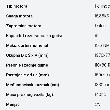
1 cilin
Tip motora
16,88KS
Snaga motora
174cc
Zapremina motora
9L
Kapacitet rezervoara za gorivo
15,6 NM
Maks. obrtni momenat
1970x7
Ukupna D x Š x V (mm)
110/80 
Prednje i zadnje gume
160mm
Rastojanje od tla (mm)
1330m
Međuosovinski razmak (cm)
140Kg
Masa praznog vozila (kg):
CVT
Menjač