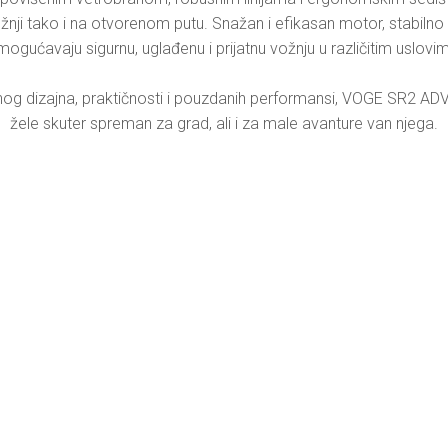
nji tako i na otvorenom putu. Snažan i efikasan motor, stabilno 
ogućavaju sigurnu, uglađenu i prijatnu vožnju u različitim uslovim
og dizajna, praktičnosti i pouzdanih performansi, VOGE SR2 ADV j
žele skuter spreman za grad, ali i za male avanture van njega.