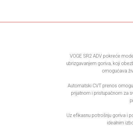
VOGE SR2 ADV pokreće moderan 
ubrizgavanjem goriva, koji obezb
omogućava živa
Automatski CVT prenos omogućav
prijatnom i pristupačnom za sv
p
Uz efikasnu potrošnju goriva i 
idealnim izb