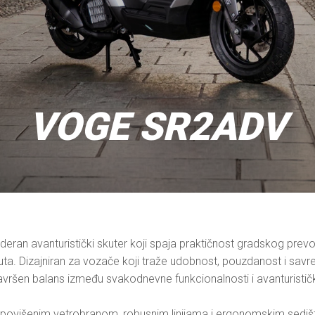
VOGE SR2ADV
ran avanturistički skuter koji spaja praktičnost gradskog pre
 ruta. Dizajniran za vozače koji traže udobnost, pouzdanost i sav
vršen balans između svakodnevne funkcionalnosti i avanturistič
, povišenim vetrobranom, robusnim linijama i ergonomskim sediš