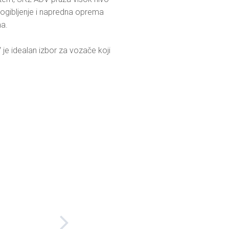
ogibljenje i napredna oprema 
a.

e idealan izbor za vozače koji 