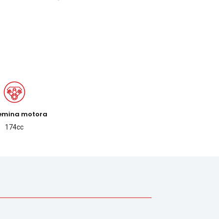
emina motora
174cc