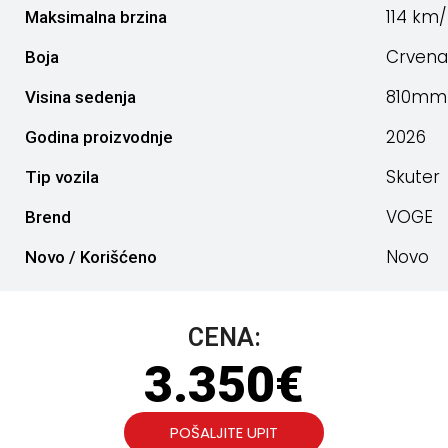
114 km
Maksimalna brzina
Crvena
Boja
810mm
Visina sedenja
2026
Godina proizvodnje
Skuter
Tip vozila
VOGE
Brend
Novo
Novo / Korišćeno
CENA:
3.350
€
POŠALJITE UPIT