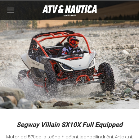
Segway Villain SX10X Full Equipped
Motor od 570cc je tečno hlađeni, jednocilindrični, 4-taktni, 