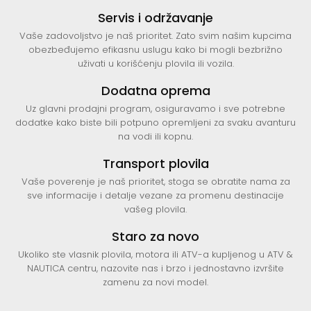
Servis i održavanje
Vaše zadovoljstvo je naš prioritet. Zato svim našim kupcima
obezbeđujemo efikasnu uslugu kako bi mogli bezbrižno
uživati u korišćenju plovila ili vozila.
Dodatna oprema
Uz glavni prodajni program, osiguravamo i sve potrebne
dodatke kako biste bili potpuno opremljeni za svaku avanturu
na vodi ili kopnu.
Transport plovila
Vaše poverenje je naš prioritet, stoga se obratite nama za
sve informacije i detalje vezane za promenu destinacije
vašeg plovila.
Staro za novo
Ukoliko ste vlasnik plovila, motora ili ATV-a kupljenog u ATV &
NAUTICA centru, nazovite nas i brzo i jednostavno izvršite
zamenu za novi model.