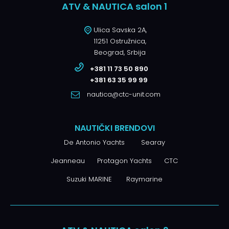
ATV & NAUTICA salon 1
Ulica Savska 2A,
11251 Ostružnica,
Beograd, Srbija
+381 11 73 50 890
+381 63 35 99 99
nautica@ctc-unit.com
NAUTIČKI BRENDOVI
De Antonio Yachts
Searay
Jeanneau
Protagon Yachts
CTC
Suzuki MARINE
Raymarine