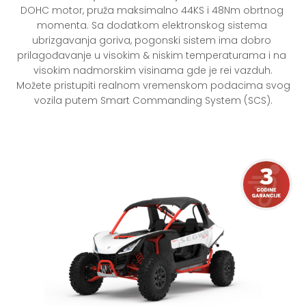
DOHC motor, pruža maksimalno 44KS i 48Nm obrtnog 
momenta. Sa dodatkom elektronskog sistema 
ubrizgavanja goriva, pogonski sistem ima dobro 
prilagođavanje u visokim & niskim temperaturama i na 
visokim nadmorskim visinama gde je rei vazduh.

 Možete pristupiti realnom vremenskom podacima svog 
vozila putem Smart Commanding System (SCS).