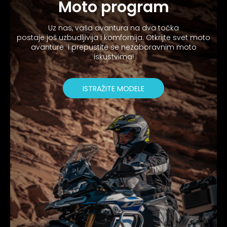
Moto program
Uz nas, vaša avantura na dva točka
postaje još uzbudljivija i komfornija. Otkrijte svet moto
avanture i prepustite se nezaboravnim moto
iskustvima!
ISTRAŽITE MODELE