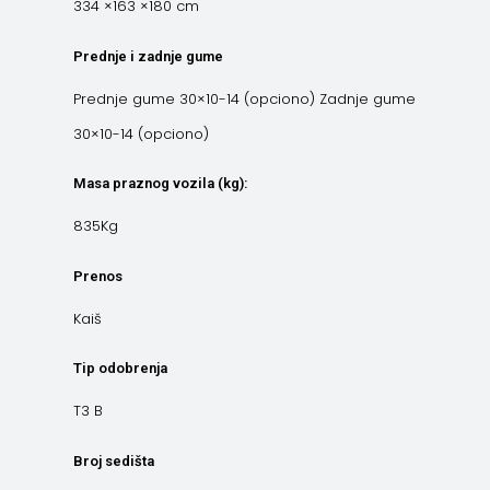
334 ×163 ×180 cm
Prednje i zadnje gume
Prednje gume 30×10-14 (opciono) Zadnje gume
30×10-14 (opciono)
Masa praznog vozila (kg):
835Kg
Prenos
Kaiš
Tip odobrenja
T3 B
Broj sedišta