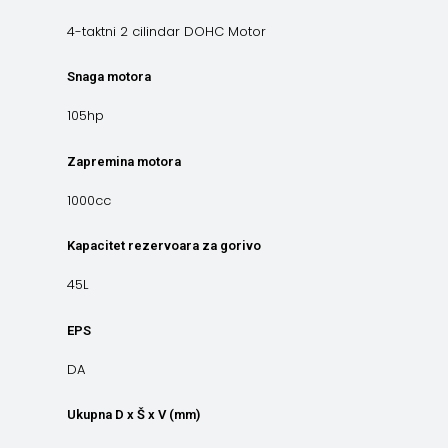
4-taktni 2 cilindar DOHC Motor
Snaga motora
105hp
Zapremina motora
1000cc
Kapacitet rezervoara za gorivo
45L
EPS
DA
Ukupna D x Š x V (mm)