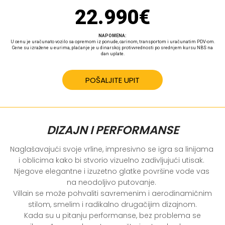
22.990
€
NAPOMENA:
U cenu je uračunato vozilo sa opremom iz ponude, carinom, transportom i uračunatim PDV-om.
Cene su izražene u eurima, plaćanje je u dinarskoj protivvrednosti po srednjem kursu NBS na
dan uplate.
POŠALJITE UPIT
DIZAJN I PERFORMANSE
Naglašavajući svoje vrline, impresivno se igra sa linijama 
i oblicima kako bi stvorio vizuelno zadivljujući utisak. 
Njegove elegantne i izuzetno glatke površine vode vas 
na neodoljivo putovanje. 

 Villain se može pohvaliti savremenim i aerodinamičnim 
stilom, smelim i radikalno drugačijim dizajnom.

 Kada su u pitanju performanse, bez problema se 