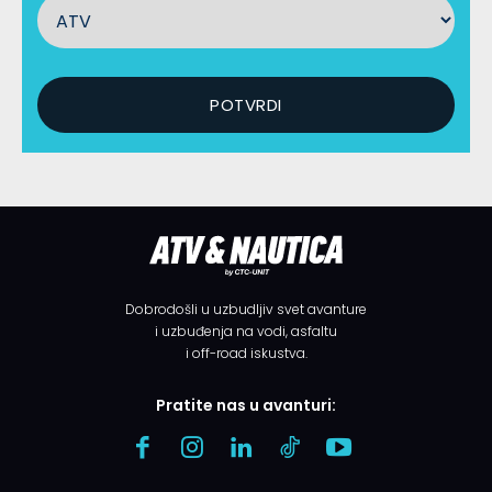
Dobrodošli u uzbudljiv svet avanture
i uzbuđenja na vodi, asfaltu
i off-road iskustva.
Pratite nas u avanturi: