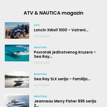
ATV & NAUTICA magazin
ATV
Loncin XWolf 1000 – Vatreni...
08/09/2024
NAUTIKA
Povratak jedinstvenog kruzera –
Sea Ray...
23/06/2021
NAUTIKA
Sea Ray SLX serija – Familija...
12/07/2024
NAUTIKA
Jeanneau Merry Fisher 895 serija
2...