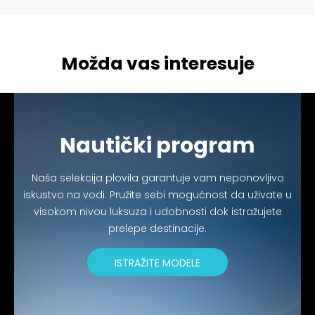
Možda vas interesuje
Nautički program
Naša selekcija plovila garantuje vam neponovljivo
iskustvo na vodi. Pružite sebi mogućnost da uživate u
visokom nivou luksuza i udobnosti dok istražujete
prelepe destinacije.
ISTRAŽITE MODELE