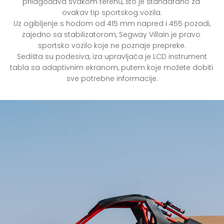
prilagođava svakom terenu, što je standardno za 
ovakav tip sportskog vozila.

 Uz ogibljenje s hodom od 415 mm napred i 455 pozadi, 
zajedno sa stabilizatorom, Segway Villain je pravo 
sportsko vozilo koje ne poznaje prepreke.

 Sedišta su podesiva, iza upravljača je LCD instrument 
tabla sa adaptivnim ekranom, putem koje možete dobiti 
sve potrebne informacije.