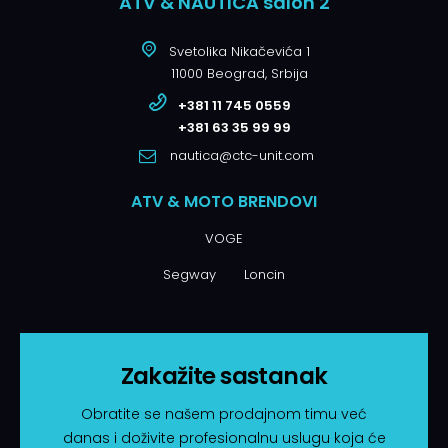
ATV & NAUTICA salon 2
Svetolika Nikačevića 1
11000 Beograd, Srbija
+381 11 745 0559
+381 63 35 99 99
nautica@ctc-unit.com
ATV & MOTO BRENDOVI
VOGE
Segway
Loncin
Zakažite sastanak
Obratite se našem prodajnom timu već
danas i doživite profesionalnu uslugu koja će