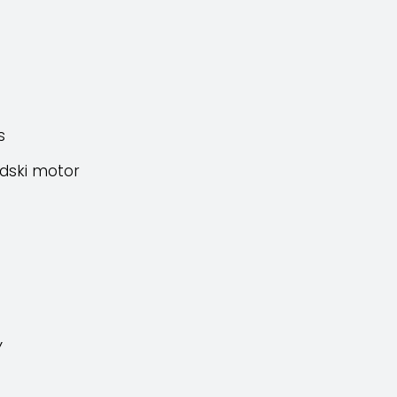
s
dski motor
Y