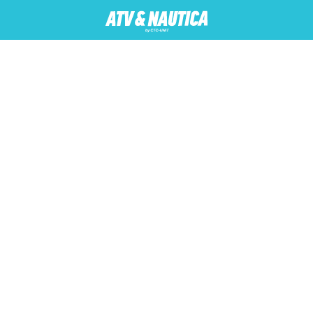
AUTIKA
MOTORI
ATV
Usluge
Servis i prodaja
P