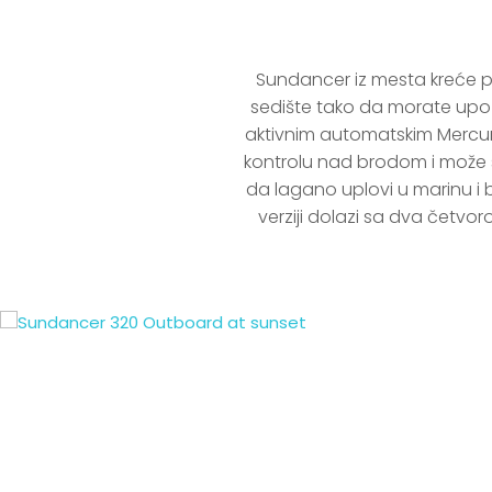
Sundancer iz mesta kreće po
sedište tako da morate upozo
aktivnim automatskim Mercury
kontrolu nad brodom i može s
da lagano uplovi u marinu i 
verziji dolazi sa dva četv