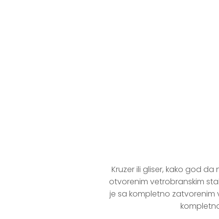
Sea Ray 
Kruzer ili gliser, kako god 
otvorenim vetrobranskim stakl
je sa kompletno zatvorenim v
kompletno