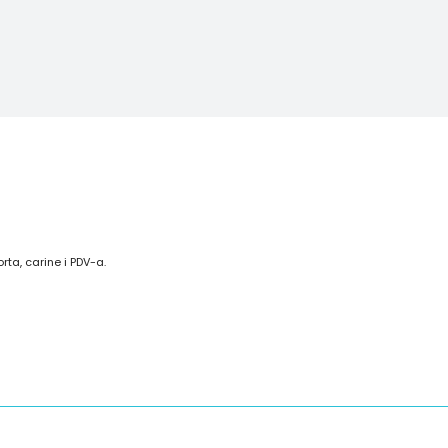
a, carine i PDV-a.