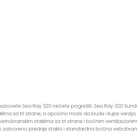
SUNDANCER 320
da nazovete Sea Ray 320 nećete pogrešiti. Sea Ray 320 Sun
ima sa tri strane, a opciono može da bude i kupe verzija, u
etrobranskim staklima sa tri strane i bočnim ventilacioni
 zatvoreno prednje staklo i standardna bočna vetrobransk