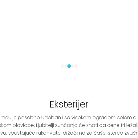
Eksterijer
ramcu je posebno udoban i sa visokom ogradom celom du
m plovidbe. Ljubitelji sunčanja će znati da cene tri ležalj
u, spustajuće rukohvate, držačima za čaše, stereo zvučn