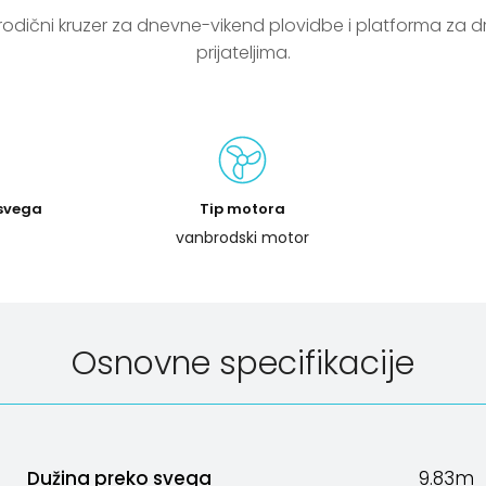
prijateljima.
 svega
Tip motora
vanbrodski motor
Osnovne specifikacije
Dužina preko svega
9.83m