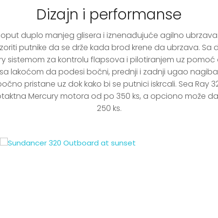
Dizajn i performanse
put duplo manjeg glisera i iznenađujuće agilno ubrzava. O
riti putnike da se drže kada brod krene da ubrzava. Sa dva
 sistemom za kontrolu flapsova i pilotiranjem uz pomoć dž
a lakoćom da podesi bočni, prednji i zadnji ugao nagiba p
bočno pristane uz dok kako bi se putnici iskrcali. Sea Ray
orotaktna Mercury motora od po 350 ks, a opciono može da 
250 ks.