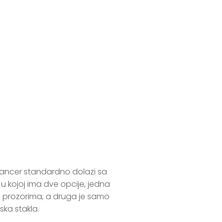
 OUTBOARD
dancer standardno dolazi sa 
 kojoj ima dve opcije, jedna 
m prozorima, a druga je samo 
a stakla.
