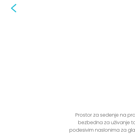
Prostor za sedenje na p
bezbedna za uživanje toko
podesivim naslonima za glav