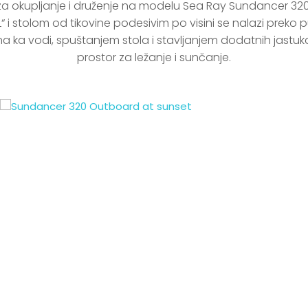
r za okupljanje i druženje na modelu Sea Ray Sundancer 320
L“ i stolom od tikovine podesivim po visini se nalazi preko p
ka vodi, spuštanjem stola i stavljanjem dodatnih jastuka
prostor za ležanje i sunčanje.