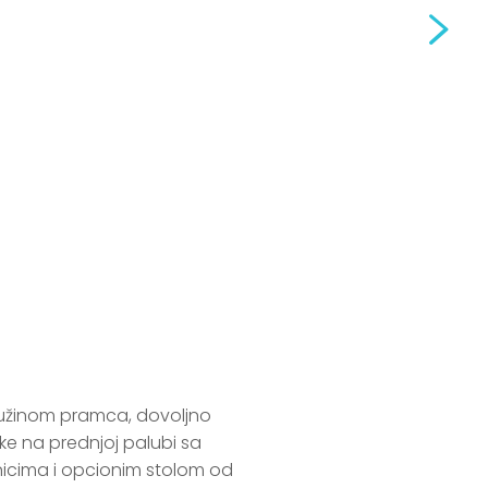
žinom pramca, dovoljno 
ke na prednjoj palubi sa 
icima i opcionim stolom od 