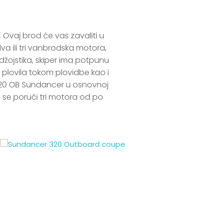
vaj brod će vas zavaliti u 
 ili tri vanbrodska motora, 
ojstika, skiper ima potpunu 
lovila tokom plovidbe kao i 
 320 OB Sundancer u osnovnoj 
se poruči tri motora od po 