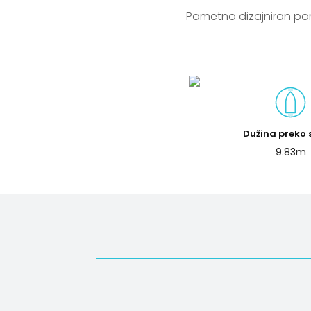
 Pametno dizajniran porodični kruzer za dnevne-vikend plovidbe i platforma za druženje sa porodicom ili 
Dužina preko
9.83m