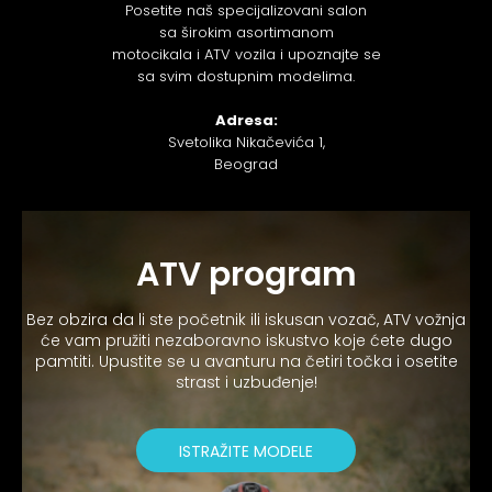
Posetite naš specijalizovani salon
sa širokim asortimanom
motocikala i ATV vozila i upoznajte se
sa svim dostupnim modelima.
Adresa:
Svetolika Nikačevića 1,
Beograd
ATV program
Bez obzira da li ste početnik ili iskusan vozač, ATV vožnja
će vam pružiti nezaboravno iskustvo koje ćete dugo
pamtiti. Upustite se u avanturu na četiri točka i osetite
strast i uzbuđenje!
ISTRAŽITE MODELE