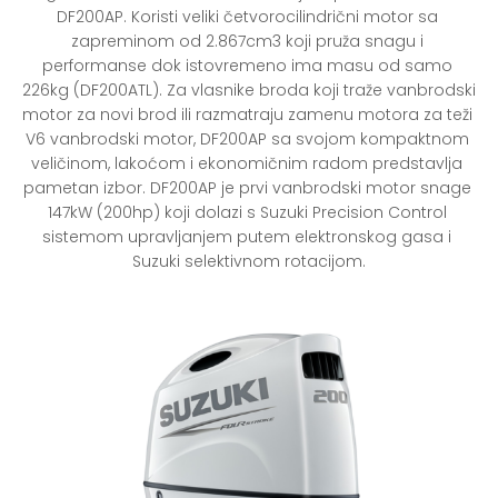
DF200AP. Koristi veliki četvorocilindrični motor sa 
zapreminom od 2.867cm3 koji pruža snagu i 
performanse dok istovremeno ima masu od samo 
226kg (DF200ATL). Za vlasnike broda koji traže vanbrodski 
motor za novi brod ili razmatraju zamenu motora za teži 
V6 vanbrodski motor, DF200AP sa svojom kompaktnom 
veličinom, lakoćom i ekonomičnim radom predstavlja 
pametan izbor. DF200AP je prvi vanbrodski motor snage 
147kW (200hp) koji dolazi s Suzuki Precision Control 
sistemom upravljanjem putem elektronskog gasa i 
Suzuki selektivnom rotacijom.