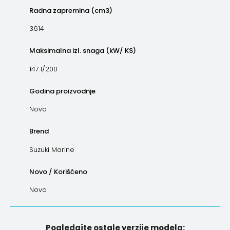
Radna zapremina (cm3)
3614
Maksimalna izl. snaga (kW/ KS)
147.1/200
Godina proizvodnje
Novo
Brend
Suzuki Marine
Novo / Korišćeno
Novo
Pogledajte ostale verzije modela: