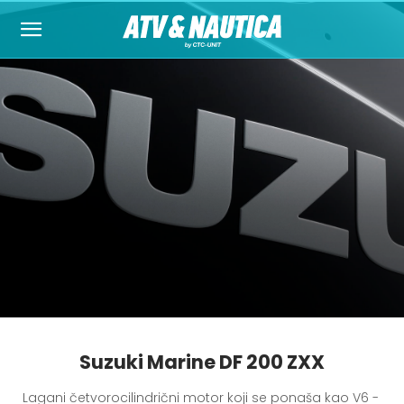
Suzuki Marine DF 200 ZXX
Lagani četvorocilindrični motor koji se ponaša kao V6 - 