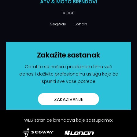
ATV & MOTO BRENDOVI
VOGE
Segway
Loncin
Zakažite sastanak
Obratite se našem prodajnom timu već
danas i doživite profesionalnu uslugu koja će
ispuniti sve vaše potrebe.
ZAKAZIVANJE
WEB stranice brendova koje zastupamo: