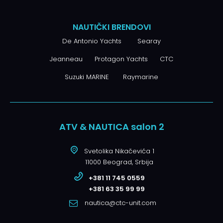
NAUTIČKI BRENDOVI
De Antonio Yachts
Searay
Jeanneau
Protagon Yachts
CTC
Suzuki MARINE
Raymarine
ATV & NAUTICA salon 2
Svetolika Nikačevića 1
11000 Beograd, Srbija
+381 11 745 0559
+381 63 35 99 99
nautica@ctc-unit.com