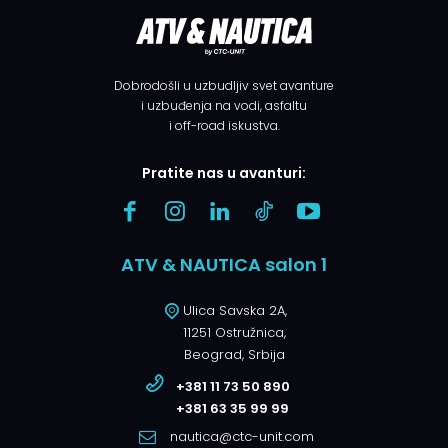
Dobrodošli u uzbudljiv svet avanture
i uzbuđenja na vodi, asfaltu
i off-road iskustva.
Pratite nas u avanturi:
ATV & NAUTICA salon 1
Ulica Savska 2A,
11251 Ostružnica,
Beograd, Srbija
+381 11 73 50 890
+381 63 35 99 99
nautica@ctc-unit.com