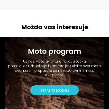
Možda vas interesuje
Moto program
Uz nas, vaša avantura na dva točka
postaje još uzbudljivija i komfornija. Otkrijte svet moto
avanture i prepustite se nezaboravnim moto
iskustvima!
ISTRAŽITE MODELE