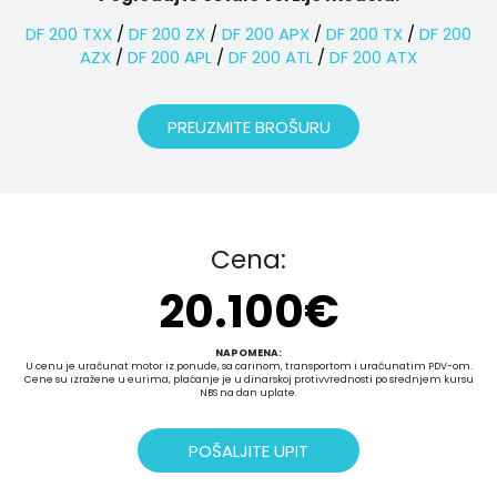
DF 200 TXX
/
DF 200 ZX
/
DF 200 APX
/
DF 200 TX
/
DF 200
AZX
/
DF 200 APL
/
DF 200 ATL
/
DF 200 ATX
PREUZMITE BROŠURU
Cena:
20.100
€
NAPOMENA:
U cenu je uračunat motor iz ponude, sa carinom, transportom i uračunatim PDV-om.
Cene su izražene u eurima, plaćanje je u dinarskoj protivvrednosti po srednjem kursu
NBS na dan uplate.
POŠALJITE UPIT