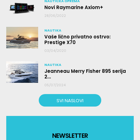
NAUTIČKA OPREMA
Novi Raymarine Axiom+
28/06/2022
NAUTIKA
Vaše lično privatno ostrvo:
Prestige X70
03/04/2020
NAUTIKA
Jeanneau Merry Fisher 895 serija
2...
05/07/2024
SVI NASLOVI
NEWSLETTER