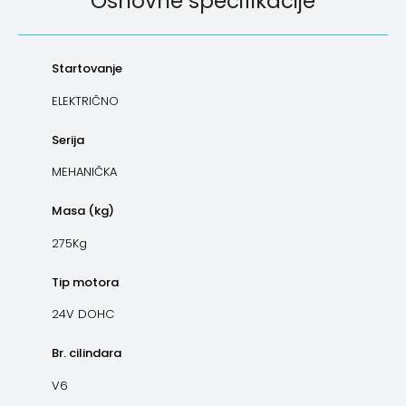
Osnovne specifikacije
Startovanje
ELEKTRIČNO
Serija
MEHANIČKA
Masa (kg)
275Kg
Tip motora
24V DOHC
Br. cilindara
V6