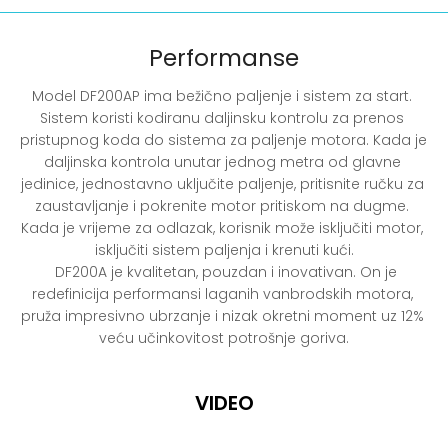
Performanse
Model DF200AP ima bežično paljenje i sistem za start. 
Sistem koristi kodiranu daljinsku kontrolu za prenos 
pristupnog koda do sistema za paljenje motora. Kada je 
daljinska kontrola unutar jednog metra od glavne 
jedinice, jednostavno uključite paljenje, pritisnite ručku za 
zaustavljanje i pokrenite motor pritiskom na dugme. 
Kada je vrijeme za odlazak, korisnik može isključiti motor, 
isključiti sistem paljenja i krenuti kući.

  DF200A je kvalitetan, pouzdan i inovativan. On je 
redefinicija performansi laganih vanbrodskih motora, 
pruža impresivno ubrzanje i nizak okretni moment uz 12% 
veću učinkovitost potrošnje goriva.
VIDEO