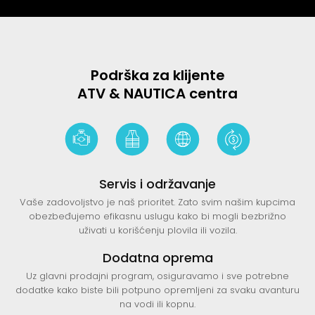
Podrška za klijente
ATV & NAUTICA centra
Servis i održavanje
Vaše zadovoljstvo je naš prioritet. Zato svim našim kupcima
obezbeđujemo efikasnu uslugu kako bi mogli bezbrižno
uživati u korišćenju plovila ili vozila.
Dodatna oprema
Uz glavni prodajni program, osiguravamo i sve potrebne
dodatke kako biste bili potpuno opremljeni za svaku avanturu
na vodi ili kopnu.