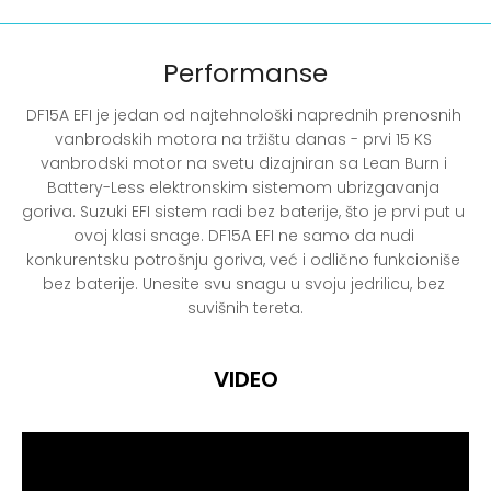
Performanse
DF15A EFI je jedan od najtehnološki naprednih prenosnih 
vanbrodskih motora na tržištu danas - prvi 15 KS 
vanbrodski motor na svetu dizajniran sa Lean Burn i 
Battery-Less elektronskim sistemom ubrizgavanja 
goriva. Suzuki EFI sistem radi bez baterije, što je prvi put u 
ovoj klasi snage. DF15A EFI ne samo da nudi 
konkurentsku potrošnju goriva, već i odlično funkcioniše 
bez baterije. Unesite svu snagu u svoju jedrilicu, bez 
suvišnih tereta.
VIDEO