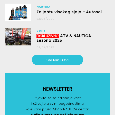
NAUTIKA
Za jahtu visokog sjaja – Autosol
23/06/2020
VESTI
ATV & NAUTICA
sezona 2025
04/04/2025
SVI NASLOVI
NEWSLETTER
Prijavite se za najnovije vesti
i uživajte u svim pogodnostima
koje vam pruža ATV & NAUTICA centar.
Vaša avantura počinje ovde!