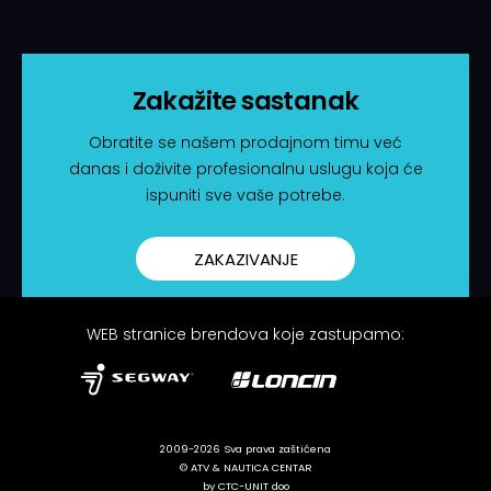
Zakažite sastanak
Obratite se našem prodajnom timu već
danas i doživite profesionalnu uslugu koja će
ispuniti sve vaše potrebe.
ZAKAZIVANJE
WEB stranice brendova koje zastupamo:
2009-2026 Sva prava zaštićena
© ATV & NAUTICA CENTAR
by CTC-UNIT doo