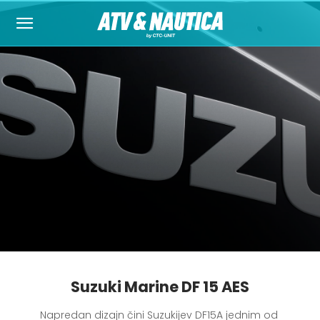
Suzuki Marine DF 15 AES
Napredan dizajn čini Suzukijev DF15A jednim od 