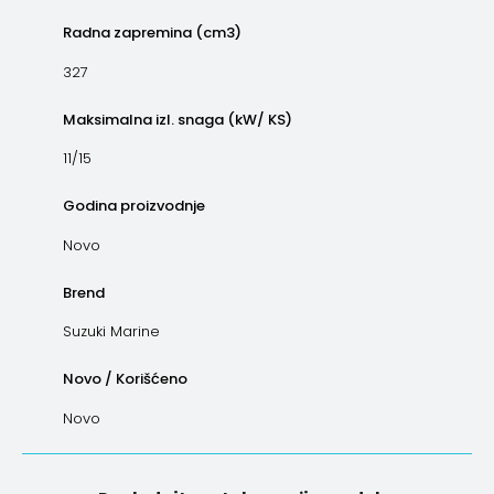
Radna zapremina (cm3)
327
Maksimalna izl. snaga (kW/ KS)
11/15
Godina proizvodnje
Novo
Brend
Suzuki Marine
Novo / Korišćeno
Novo