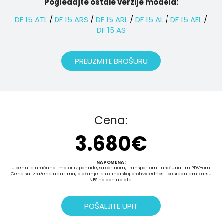
Pogledajte ostale verzije modela:
DF 15 ATL
/
DF 15 ARS
/
DF 15 ARL
/
DF 15 AL
/
DF 15 AEL
/
DF 15 AS
PREUZMITE BROŠURU
Cena:
3.680
€
NAPOMENA:
U cenu je uračunat motor iz ponude, sa carinom, transportom i uračunatim PDV-om.
Cene su izražene u eurima, plaćanje je u dinarskoj protivvrednosti po srednjem kursu
NBS na dan uplate.
POŠALJITE UPIT