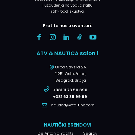
i uzbuđenja na vodi, asfaltu
i off-road iskustva.
Pratite nas u avanturi:
ATV & NAUTICA salon 1
Ulica Savska 2A,
11251 Ostružnica,
Beograd, Srbija
+381 11 73 50 890
+381 63 35 99 99
nautica@ctc-unit.com
NAUTIČKI BRENDOVI
De Antonio Yachts
Searay