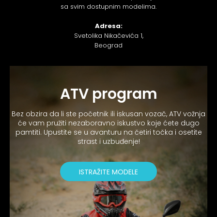
sa svim dostupnim modelima.
Adresa:
Svetolika Nikačevića 1,
Beograd
ATV program
Bez obzira da li ste početnik ili iskusan vozač, ATV vožnja
će vam pružiti nezaboravno iskustvo koje ćete dugo
pamtiti. Upustite se u avanturu na četiri točka i osetite
strast i uzbuđenje!
ISTRAŽITE MODELE