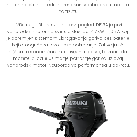
najtehnološki naprednih prenosnih vanbrodskih motora 
na tržištu.

  Više nego što se vidi na prvi pogled. DF15A je prvi 
vanbrodski motor na svetu u klasi od 14,7 kW i 11,0 kW koji 
je opremljen sistemom ubrizgavanja goriva bez baterije 
koji omogućava brzo i lako pokretanje. Zahvaljujući 
čišćem i ekonomičnijem korišćenju goriva, to znači da 
možete ići dalje uz manje potrošnje goriva uz ovaj 
vanbrodski motor! Neuporediva performansa u pokretu.