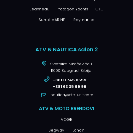
Jeanneau
Protagon Yachts
CTC
Suzuki MARINE
Raymarine
ATV & NAUTICA salon 2
Svetolika Nikačevića 1
11000 Beograd, Srbija
+381 11 745 0559
+381 63 35 99 99
nautica@ctc-unit.com
ATV & MOTO BRENDOVI
VOGE
Segway
Loncin