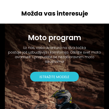
Možda vas interesuje
Moto program
Uz nas, vaša avantura na dva točka
postaje još uzbudljivija i komfornija. Otkrijte svet moto
avanture i prepustite se nezaboravnim moto
iskustvima!
ISTRAŽITE MODELE