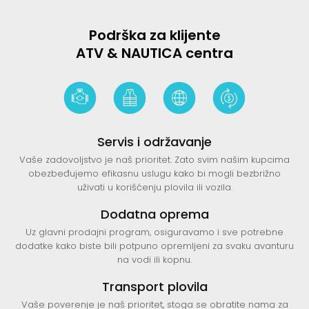
Podrška za klijente
ATV & NAUTICA centra
Servis i održavanje
Vaše zadovoljstvo je naš prioritet. Zato svim našim kupcima
obezbeđujemo efikasnu uslugu kako bi mogli bezbrižno
uživati u korišćenju plovila ili vozila.
Dodatna oprema
Uz glavni prodajni program, osiguravamo i sve potrebne
dodatke kako biste bili potpuno opremljeni za svaku avanturu
na vodi ili kopnu.
Transport plovila
Vaše poverenje je naš prioritet, stoga se obratite nama za