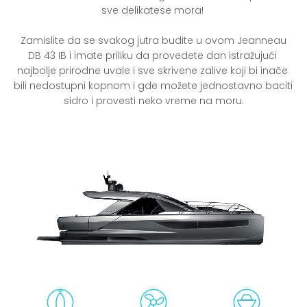
sve delikatese mora! 

 Zamislite da se svakog jutra budite u ovom Jeanneau 
DB 43 IB i imate priliku da provedete dan istražujući 
najbolje prirodne uvale i sve skrivene zalive koji bi inače 
bili nedostupni kopnom i gde možete jednostavno baciti 
sidro i provesti neko vreme na moru.