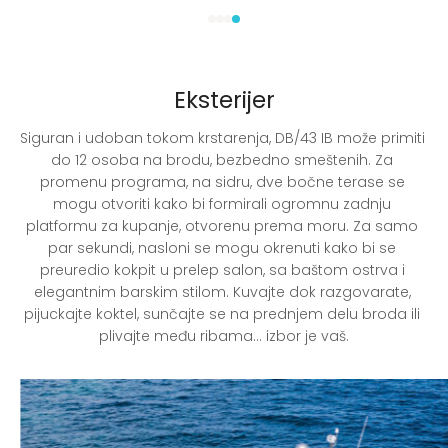
Eksterijer
Siguran i udoban tokom krstarenja, DB/43 IB može primiti 
do 12 osoba na brodu, bezbedno smeštenih. Za 
promenu programa, na sidru, dve bočne terase se 
mogu otvoriti kako bi formirali ogromnu zadnju 
platformu za kupanje, otvorenu prema moru. Za samo 
par sekundi, nasloni se mogu okrenuti kako bi se 
preuredio kokpit u prelep salon, sa baštom ostrva i 
elegantnim barskim stilom. Kuvajte dok razgovarate, 
pijuckajte koktel, sunčajte se na prednjem delu broda ili 
plivajte među ribama… izbor je vaš.