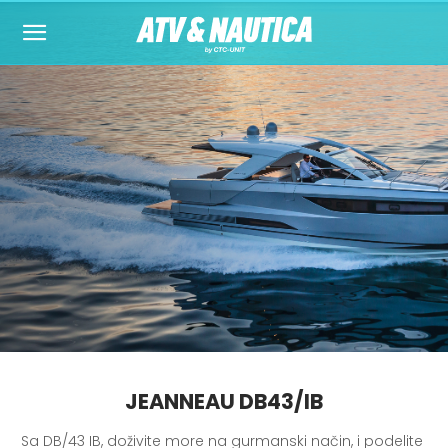
JEANNEAU DB43/IB
Sa DB/43 IB, doživite more na gurmanski način, i podelite 