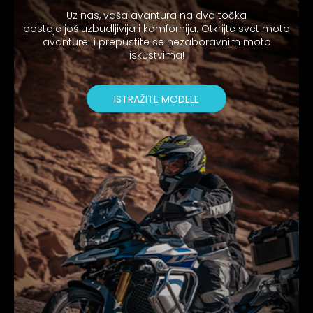
Uz nas, vaša avantura na dva točka
postaje još uzbudljivija i komfornija. Otkrijte svet moto
avanture i prepustite se nezaboravnim moto
iskustvima!
ISTRAŽITE MODELE