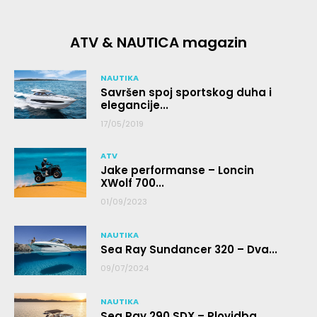
ATV & NAUTICA magazin
NAUTIKA
Savršen spoj sportskog duha i
elegancije...
17/05/2019
ATV
Jake performanse – Loncin
XWolf 700...
01/09/2023
NAUTIKA
Sea Ray Sundancer 320 – Dva...
09/07/2024
NAUTIKA
Sea Ray 290 SDX – Plovidba...