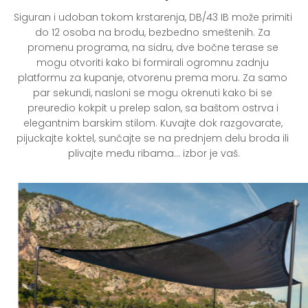
Siguran i udoban tokom krstarenja, DB/43 IB može primiti 
do 12 osoba na brodu, bezbedno smeštenih. Za 
promenu programa, na sidru, dve bočne terase se 
mogu otvoriti kako bi formirali ogromnu zadnju 
platformu za kupanje, otvorenu prema moru. Za samo 
par sekundi, nasloni se mogu okrenuti kako bi se 
preuredio kokpit u prelep salon, sa baštom ostrva i 
elegantnim barskim stilom. Kuvajte dok razgovarate, 
pijuckajte koktel, sunčajte se na prednjem delu broda ili 
plivajte među ribama… izbor je vaš.