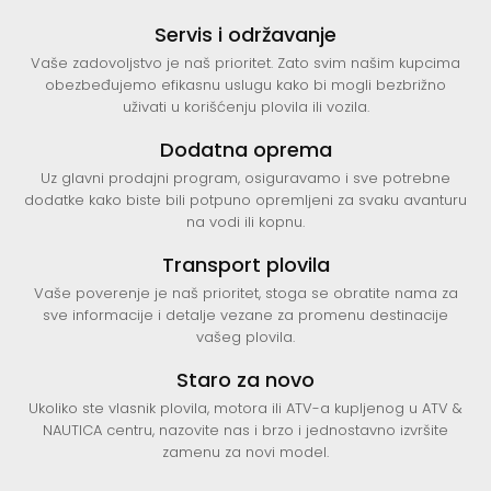
Servis i održavanje
Vaše zadovoljstvo je naš prioritet. Zato svim našim kupcima
obezbeđujemo efikasnu uslugu kako bi mogli bezbrižno
uživati u korišćenju plovila ili vozila.
Dodatna oprema
Uz glavni prodajni program, osiguravamo i sve potrebne
dodatke kako biste bili potpuno opremljeni za svaku avanturu
na vodi ili kopnu.
Transport plovila
Vaše poverenje je naš prioritet, stoga se obratite nama za
sve informacije i detalje vezane za promenu destinacije
vašeg plovila.
Staro za novo
Ukoliko ste vlasnik plovila, motora ili ATV-a kupljenog u ATV &
NAUTICA centru, nazovite nas i brzo i jednostavno izvršite
zamenu za novi model.