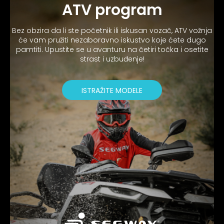
ATV program
Bez obzira da li ste početnik ili iskusan vozač, ATV vožnja
će vam pružiti nezaboravno iskustvo koje ćete dugo
pamtiti. Upustite se u avanturu na četiri točka i osetite
strast i uzbuđenje!
ISTRAŽITE MODELE