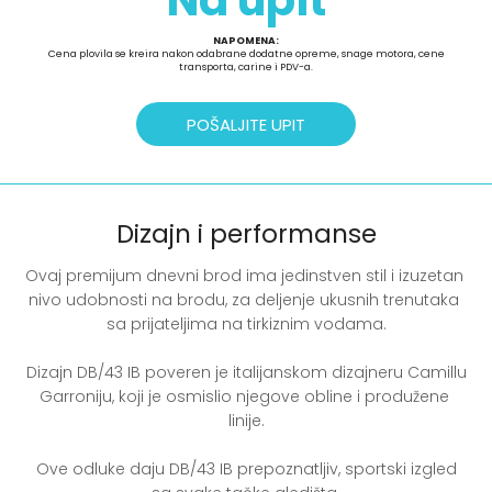
Na upit
NAPOMENA:
Cena plovila se kreira nakon odabrane dodatne opreme, snage motora, cene
transporta, carine i PDV-a.
POŠALJITE UPIT
Dizajn i performanse
Ovaj premijum dnevni brod ima jedinstven stil i izuzetan 
nivo udobnosti na brodu, za deljenje ukusnih trenutaka 
sa prijateljima na tirkiznim vodama.

 Dizajn DB/43 IB poveren je italijanskom dizajneru Camillu 
Garroniju, koji je osmislio njegove obline i produžene 
linije.

 Ove odluke daju DB/43 IB prepoznatljiv, sportski izgled 