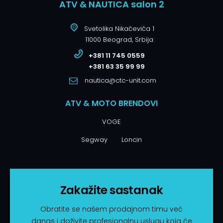
ATV & NAUTICA salon 2
Svetolika Nikačevića 1
11000 Beograd, Srbija
+381 11 745 0559
+381 63 35 99 99
nautica@ctc-unit.com
ATV & MOTO BRENDOVI
VOGE
Segway
Loncin
Zakažite sastanak
Obratite se našem prodajnom timu već
danas i doživite profesionalnu uslugu koja će