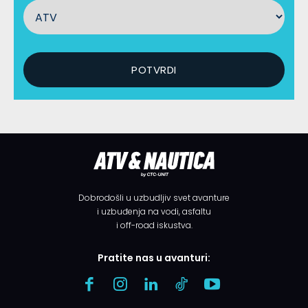
Dobrodošli u uzbudljiv svet avanture
i uzbuđenja na vodi, asfaltu
i off-road iskustva.
Pratite nas u avanturi: