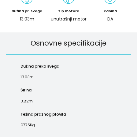
Dužina pr. svega
Tip motora
Kabina
13.03m
unutrašnji motor
DA
Osnovne specifikacije
Dužina preko svega
13.03m
Širina
3.82m
Težina praznog plovila
9775Kg