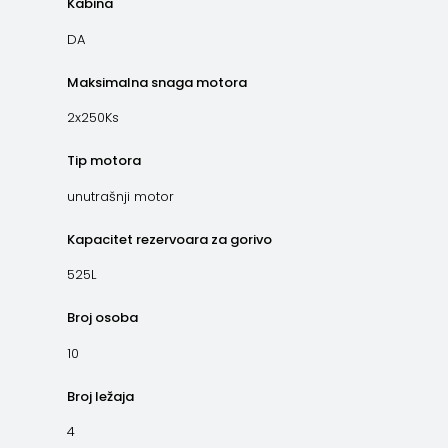
Kabina
DA
Maksimalna snaga motora
2x250Ks
Tip motora
unutrašnji motor
Kapacitet rezervoara za gorivo
525L
Broj osoba
10
Broj ležaja
4