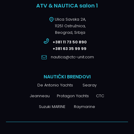
ATV & NAUTICA salon 1
Ulica Savska 2A,
11251 Ostružnica,
Beograd, Srbija
+381 11 73 50 890
+381 63 35 99 99
nautica@ctc-unit.com
NAUTIČKI BRENDOVI
De Antonio Yachts
Searay
Jeanneau
Protagon Yachts
CTC
Suzuki MARINE
Raymarine