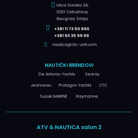
Ulica Savska 2A,
11251 Ostružnica,
Beograd, Srbija
+381 11 73 50 890
+381 63 35 99 99
nautica@ctc-unit.com
NAUTIČKI BRENDOVI
De Antonio Yachts
Searay
Jeanneau
Protagon Yachts
CTC
Suzuki MARINE
Raymarine
ATV & NAUTICA salon 2