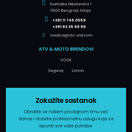
Svetolika Nikačevića 1
11000 Beograd, Srbija
+381 11 745 0559
+381 63 35 99 99
nautica@ctc-unit.com
ATV & MOTO BRENDOVI
VOGE
Segway
Loncin
Zakažite sastanak
Obratite se našem prodajnom timu već
danas i doživite profesionalnu uslugu koja će
ispuniti sve vaše potrebe.