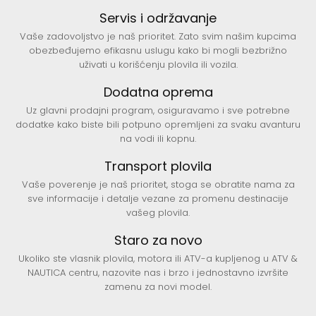
Servis i održavanje
Vaše zadovoljstvo je naš prioritet. Zato svim našim kupcima
obezbeđujemo efikasnu uslugu kako bi mogli bezbrižno
uživati u korišćenju plovila ili vozila.
Dodatna oprema
Uz glavni prodajni program, osiguravamo i sve potrebne
dodatke kako biste bili potpuno opremljeni za svaku avanturu
na vodi ili kopnu.
Transport plovila
Vaše poverenje je naš prioritet, stoga se obratite nama za
sve informacije i detalje vezane za promenu destinacije
vašeg plovila.
Staro za novo
Ukoliko ste vlasnik plovila, motora ili ATV-a kupljenog u ATV &
NAUTICA centru, nazovite nas i brzo i jednostavno izvršite
zamenu za novi model.