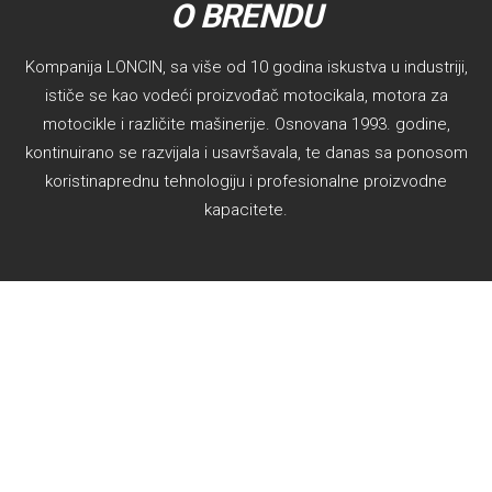
O BRENDU
Kompanija LONCIN, sa više od 10 godina iskustva u industriji,
ističe se kao vodeći proizvođač motocikala, motora za
motocikle i različite mašinerije. Osnovana 1993. godine,
kontinuirano se razvijala i usavršavala, te danas sa ponosom
koristinaprednu tehnologiju i profesionalne proizvodne
kapacitete.