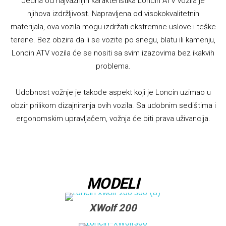
Jedna od najvažnijih karakteristika Loncin ATV vozila je
njihova izdržljivost. Napravljena od visokokvalitetnih
materijala, ova vozila mogu izdržati ekstremne uslove i teške
terene. Bez obzira da li se vozite po snegu, blatu ili kamenju,
Loncin ATV vozila će se nositi sa svim izazovima bez ikakvih
problema.
Udobnost vožnje je takođe aspekt koji je Loncin uzimao u
obzir prilikom dizajniranja ovih vozila. Sa udobnim sedištima i
ergonomskim upravljačem, vožnja će biti prava uživancija.
MODELI
XWolf 200