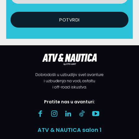
Dobrodošli u uzbudljiv svet avanture
i uzbuđenja na vodi, asfaltu
i off-road iskustva.
Pratite nas u avanturi:
ATV & NAUTICA salon 1