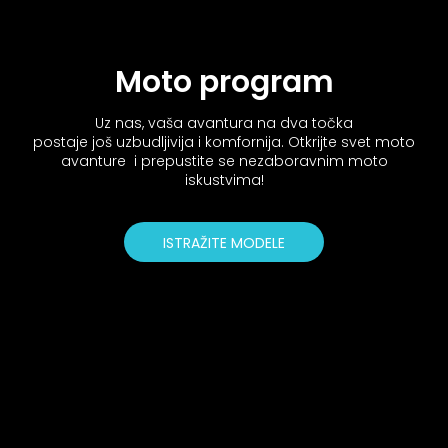
Moto program
Uz nas, vaša avantura na dva točka
postaje još uzbudljivija i komfornija. Otkrijte svet moto
avanture i prepustite se nezaboravnim moto
iskustvima!
ISTRAŽITE MODELE