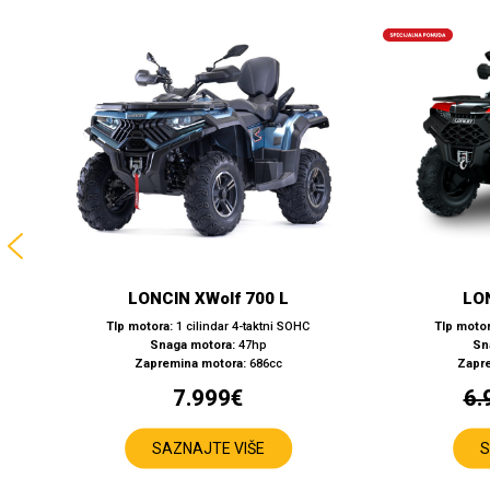
LONCIN XWolf 700 L
LO
TIp motora:
1 cilindar 4-taktni SOHC
TIp motor
Snaga motora:
47hp
Sn
Zapremina motora:
686cc
Zapr
7.999
€
6.
SAZNAJTE VIŠE
S